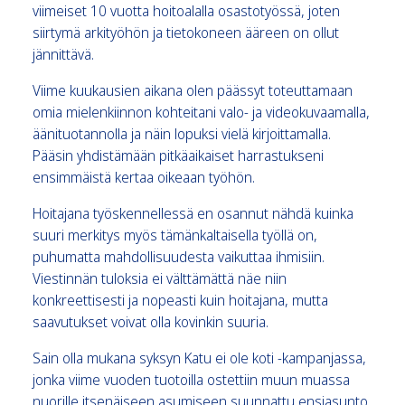
viimeiset 10 vuotta hoitoalalla osastotyössä, joten
siirtymä arkityöhön ja tietokoneen ääreen on ollut
jännittävä.
Viime kuukausien aikana olen päässyt toteuttamaan
omia mielenkiinnon kohteitani valo- ja videokuvaamalla,
äänituotannolla ja näin lopuksi vielä kirjoittamalla.
Pääsin yhdistämään pitkäaikaiset harrastukseni
ensimmäistä kertaa oikeaan työhön.
Hoitajana työskennellessä en osannut nähdä kuinka
suuri merkitys myös tämänkaltaisella työllä on,
puhumatta mahdollisuudesta vaikuttaa ihmisiin.
Viestinnän tuloksia ei välttämättä näe niin
konkreettisesti ja nopeasti kuin hoitajana, mutta
saavutukset voivat olla kovinkin suuria.
Sain olla mukana syksyn Katu ei ole koti -kampanjassa,
jonka viime vuoden tuotoilla ostettiin muun muassa
nuorille itsenäiseen asumiseen suunnattu ensiasunto.