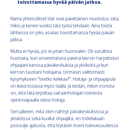
toivottamassa hyvää päivän jatkoa.
Nämä yhteisölliset tilat ovat päivittäinen muistutus siitä,
miksi ja kenen vuoksi tätä työtä tehdään. Aina töistä
lähtiessä on joku asukas toivottamassa hyvää päivän
jatkoa.
Mutta ei hyvää, jos ei jotain huonoakin. Oli surullista
huomata, kun ensimmäisinä päivinä kiersin harjoittelun
ohjaajani kanssa päiväkeskuksia ja yksiköitä ja kun
kerroin taustani hoitajana, törmäsin välittömästi
kysymykseen ”teetkö keikkaa?”. Hoitaja- ja ohjaajapula
on ikävä tosiasia myös täällä. Ja tiedän, miten ironista
on, että tätä kirjoittaa sairaanhoitajan toimesta
opintovapaalla oleva hoitaja.
Sen jälkeen, mitä olen nähnyt päiväkeskuksissa ja
yksiköissä sekä kuullut ohjaajilta, en todellakaan
poissulje ajatusta, että löytäisin itseni tulevaisuudessa