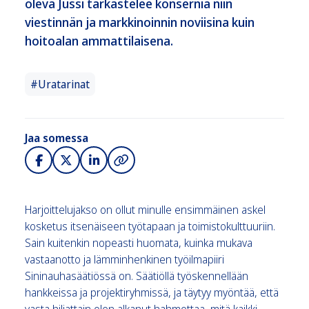
oleva Jussi tarkastelee konsernia niin
viestinnän ja markkinoinnin noviisina kuin
hoitoalan ammattilaisena.
#Uratarinat
Jaa somessa
Harjoittelujakso on ollut minulle ensimmäinen askel
kosketus itsenäiseen työtapaan ja toimistokulttuuriin.
Sain kuitenkin nopeasti huomata, kuinka mukava
vastaanotto ja lämminhenkinen työilmapiiri
Sininauhasäätiössä on. Säätiöllä työskennellään
hankkeissa ja projektiryhmissä, ja täytyy myöntää, että
vasta hiljattain olen alkanut hahmottaa, mitä kaikki