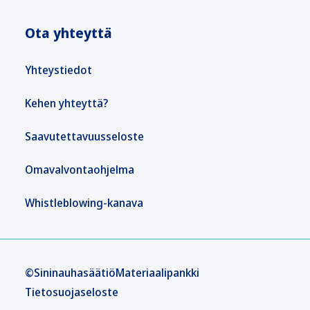
Ota yhteyttä
Yhteystiedot
Kehen yhteyttä?
Saavutettavuusseloste
Omavalvontaohjelma
Whistleblowing-kanava
©Sininauhasäätiö
Materiaalipankki
Tietosuojaseloste