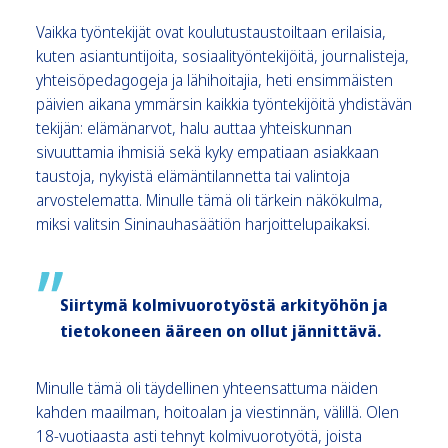
Vaikka työntekijät ovat koulutustaustoiltaan erilaisia,
kuten asiantuntijoita, sosiaalityöntekijöitä, journalisteja,
yhteisöpedagogeja ja lähihoitajia, heti ensimmäisten
päivien aikana ymmärsin kaikkia työntekijöitä yhdistävän
tekijän: elämänarvot, halu auttaa yhteiskunnan
sivuuttamia ihmisiä sekä kyky empatiaan asiakkaan
taustoja, nykyistä elämäntilannetta tai valintoja
arvostelematta. Minulle tämä oli tärkein näkökulma,
miksi valitsin Sininauhasäätiön harjoittelupaikaksi.
Siirtymä kolmivuorotyöstä arkityöhön ja
tietokoneen ääreen on ollut jännittävä.
Minulle tämä oli täydellinen yhteensattuma näiden
kahden maailman, hoitoalan ja viestinnän, välillä. Olen
18-vuotiaasta asti tehnyt kolmivuorotyötä, joista