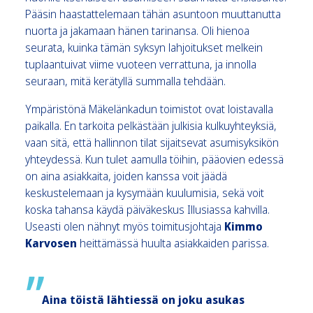
Pääsin haastattelemaan tähän asuntoon muuttanutta
nuorta ja jakamaan hänen tarinansa. Oli hienoa
seurata, kuinka tämän syksyn lahjoitukset melkein
tuplaantuivat viime vuoteen verrattuna, ja innolla
seuraan, mitä kerätyllä summalla tehdään.
Ympäristönä Mäkelänkadun toimistot ovat loistavalla
paikalla. En tarkoita pelkästään julkisia kulkuyhteyksiä,
vaan sitä, että hallinnon tilat sijaitsevat asumisyksikön
yhteydessä. Kun tulet aamulla töihin, pääovien edessä
on aina asiakkaita, joiden kanssa voit jäädä
keskustelemaan ja kysymään kuulumisia, sekä voit
koska tahansa käydä päiväkeskus Illusiassa kahvilla.
Useasti olen nähnyt myös toimitusjohtaja
Kimmo
Karvosen
heittämässä huulta asiakkaiden parissa.
Aina töistä lähtiessä on joku asukas