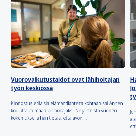
Vuorovaikutustaidot ovat lähihoitajan
Ha
työn keskiössä
Jo
t
Kiinnostus erilaisia elämäntilanteita kohtaan sai Annen
kouluttautumaan lähihoitajaksi. Neljäntoista vuoden
Jo
kokemuksella hän tietää, että avoin…
ala
et