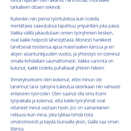
tarkalleen ottaen tekevät.
Kuitenkin niin pieniä työntuloksia kuin todella
merkittäviä saavutuksia tapahtuu ympärilläni joka päivä.
Vaikka välillä jakaudutaan omien työryhmien kesken,
ovat kaikki helposti lähestyttäviä. Monesti hankkeet
tarvitsevat toistensa apua materiaalien kanssa ja eri
alojen asiantuntijuuden vuoksi, ja yhteistyö on toiminut
omalla kohdallani saumattomasti. Vaikka sanonta on
kulunut, kaikki todella puhaltavat yhteen hiileen.
Ihmetyksekseni olen kokenut, ettei minun ole
tarvinnut tänä syksynä tukeutua laisinkaan niin vahvasti
erilaiseen työrooliin. Olen saanut olla oma itseni
työpaikalla ja kokenut, että kaikki työryhmät ovat
ottaneet minut vastaan hyvin. Jos on samanlainen
rekluusi kuin minä, joka tykkää tehdä töitä
omatoimisesti ja käydä lounaalla yksin, täällä saa oman
tilansa.