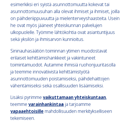
esimerkiksi eri syistä asunnottomuutta kokevat tai
asunnottomuusuhan alla olevat ihmiset ja ihmiset, joilla
on päihderiippuvuutta ja mielenterveyshaasteita. Usein
he ovat myös jääneet yhteiskunnan palvelujen
ulkopuolelle. Työmme lähtökohtia ovat asiantuntijuus
sekä yksilön ja ihmisarvon kunnioitus.
Sininauhasäätiön toiminnan ytimen muodostavat
erilaiset kehittämishankkeet ja vakiintuneet
toimintamuodot. Autamme ihmisiä ruohonjuuritasolla
ja teemme innovatiivista kehittämistyötä
asunnottomuuden poistamiseksi, päihdehaittojen
vähentämiseksi sekä osallisuuden lisäämiseksi.
Lisäksi pyrimme
vaikuttamaan yhteiskuntaan
,
teemme
varainhankinta
a
ja tarjoamme
vapaaehtoisille
mahdollisuuden merkitykselliseen
tekemiseen.