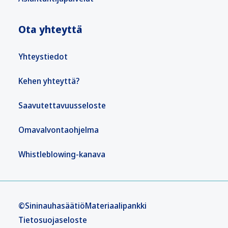
Ota yhteyttä
Yhteystiedot
Kehen yhteyttä?
Saavutettavuusseloste
Omavalvontaohjelma
Whistleblowing-kanava
©Sininauhasäätiö
Materiaalipankki
Tietosuojaseloste