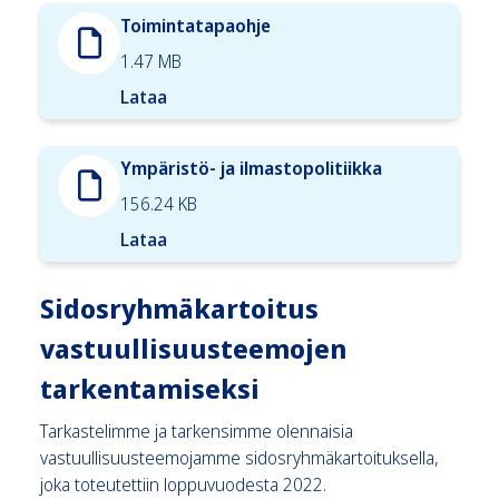
Toimintatapaohje
1.47 MB
Lataa
Ympäristö- ja ilmastopolitiikka
156.24 KB
Lataa
Sidosryhmäkartoitus
vastuullisuusteemojen
tarkentamiseksi
Tarkastelimme ja tarkensimme olennaisia
vastuullisuusteemojamme sidosryhmäkartoituksella,
joka toteutettiin loppuvuodesta 2022.