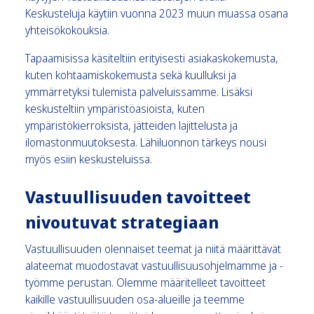
Keskusteluja käytiin vuonna 2023 muun muassa osana
yhteisökokouksia.
Tapaamisissa käsiteltiin erityisesti asiakaskokemusta,
kuten kohtaamiskokemusta sekä kuulluksi ja
ymmärretyksi tulemista palveluissamme. Lisäksi
keskusteltiin ympäristöasioista, kuten
ympäristökierroksista, jätteiden lajittelusta ja
ilomastonmuutoksesta. Lähiluonnon tärkeys nousi
myös esiin keskusteluissa.
Vastuullisuuden tavoitteet
nivoutuvat strategiaan
Vastuullisuuden olennaiset teemat ja niitä määrittävät
alateemat muodostavat vastuullisuusohjelmamme ja -
työmme perustan. Olemme määritelleet tavoitteet
kaikille vastuullisuuden osa-alueille ja teemme