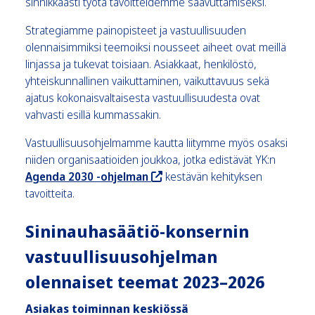
sinnikkäästi työtä tavoitteidemme saavuttamiseksi.
Strategiamme painopisteet ja vastuullisuuden
olennaisimmiksi teemoiksi nousseet aiheet ovat meillä
linjassa ja tukevat toisiaan. Asiakkaat, henkilöstö,
yhteiskunnallinen vaikuttaminen, vaikuttavuus sekä
ajatus kokonaisvaltaisesta vastuullisuudesta ovat
vahvasti esillä kummassakin.
Vastuullisuusohjelmamme kautta liitymme myös osaksi
niiden organisaatioiden joukkoa, jotka edistävät YK:n
, ohjaa sivuston ulkopuolelle
Agenda 2030 -ohjelman
kestävän kehityksen
tavoitteita.
Sininauhasäätiö-konsernin
vastuullisuusohjelman
olennaiset teemat 2023–2026
Asiakas toiminnan keskiössä