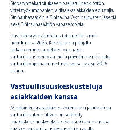
Sidosryhmäkartoitukseen osallistui henkilöstön,
yhteistyökumppanien ja tilaaja-asiakkaiden edustajia,
Sininauhasäätiön ja Sininauha Oy:n hallitusten jäseniä
sekä Sininauhasäätiön vapaaehtoisia.
Uusi sidosryhmäkartoitus toteutettiin tammi-
helmikuussa 2026. Kartoituksen pohjalta
tarkastelemme uudelleen olennaisia
vastuullisuusteemojamme ja päivitämme niitä sekä
vastuullisohjelmaamme tarvittaessa syksyn 2026
aikana.
Vastuullisuuskeskusteluja
asiakkaiden kanssa
Asiakkaiden ja asukkaiden kokemuksia ja odotuksia
vastuullisuuteen liittyen on selvitetty
asiakaskokemuskyselyilla sekä asiakkaiden kanssa
käytyjen vastuullisuuskeskustelujen avulla.