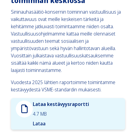
toiminnan keskiössä
Sininauhasäätiö-konsernin toiminnan vastuullisuus ja
vaikuttavuus ovat meille keskeisen tärkeitä ja
kehitämme jatkuvasti toimintaamme niiden osalta.
Vastuullisuusohjelmamme kattaa meille olennaiset
vastuullisuuden teemat sosiaalisen ja
ympäristövastuun sekä hyvän hallintotavan alueilla.
Vuosittain julkaistava vastuullisuuskatsauksemme
sisältää kaikki nämä alueet ja kertoo niiden kautta
laajasti toiminnastamme.
Vuodesta 2025 lähtien raportoimme toimintamme
kestävyydestä VSME-standardin mukaisesti.
Lataa kestävyysraportti
4.7 MB
Lataa