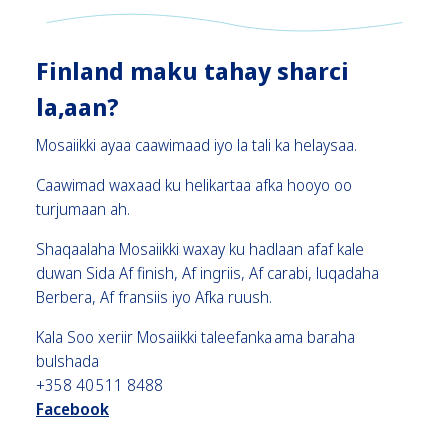
Finland maku tahay sharci
la,aan?
Mosaiikki ayaa caawimaad iyo la tali ka helaysaa.
Caawimad waxaad ku helikartaa afka hooyo oo
turjumaan ah.
Shaqaalaha Mosaiikki waxay ku hadlaan afaf kale
duwan Sida Af finish, Af ingriis, Af carabi, luqadaha
Berbera, Af fransiis iyo Afka ruush.
Kala Soo xeriir Mosaiikki taleefanka ama baraha
bulshada
+358 40 511 8488
Facebook