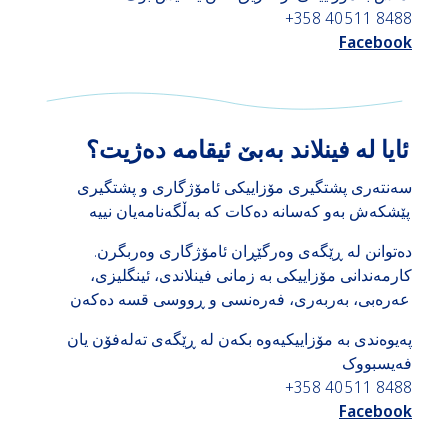
+358 40 511 8488
Facebook
ئایا لە فینلاند بەبێ ئیقامە دەژیت؟
سەنتەری پشتگیری مۆزاییکی ئامۆژگاری و پشتگیری
پێشکەش بەو کەسانە دەکات کە بەڵگەنامەیان نییە
دەتوانن لە ڕێگەی وەرگێڕان ئامۆژگاری وەربگرن.
کارمەندانی مۆزاییکی بە زمانی فینلاندی، ئینگلیزی،
عەرەبی، بەربەری، فەرەنسی و ڕووسی قسە دەکەن
پەیوەندی بە مۆزاییکیەوە بکەن لە ڕێگەی تەلەفۆن یان
فەیسبووک
+358 40 511 8488
Facebook