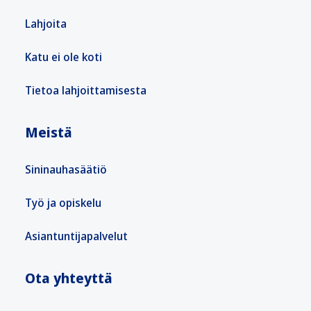
Lahjoita
Katu ei ole koti
Tietoa lahjoittamisesta
Meistä
Sininauhasäätiö
Työ ja opiskelu
Asiantuntijapalvelut
Ota yhteyttä