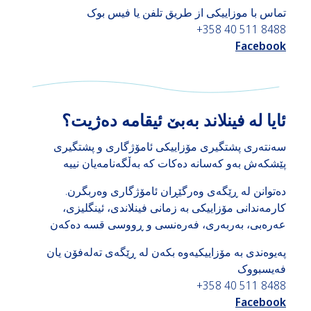
تماس با موزاییکی از طریق تلفن یا فیس بوک
+358 40 511 8488
Facebook
ئایا لە فینلاند بەبێ ئیقامە دەژیت؟
سەنتەری پشتگیری مۆزاییکی ئامۆژگاری و پشتگیری
پێشکەش بەو کەسانە دەکات کە بەڵگەنامەیان نییە
دەتوانن لە ڕێگەی وەرگێڕان ئامۆژگاری وەربگرن.
کارمەندانی مۆزاییکی بە زمانی فینلاندی، ئینگلیزی،
عەرەبی، بەربەری، فەرەنسی و ڕووسی قسە دەکەن
پەیوەندی بە مۆزاییکیەوە بکەن لە ڕێگەی تەلەفۆن یان
فەیسبووک
+358 40 511 8488
Facebook