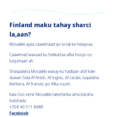
Finland maku tahay sharci
la,aan?
Mosaiikki ayaa caawimaad iyo la tali ka helaysaa.
Caawimad waxaad ku helikartaa afka hooyo oo
turjumaan ah.
Shaqaalaha Mosaiikki waxay ku hadlaan afaf kale
duwan Sida Af finish, Af ingriis, Af carabi, luqadaha
Berbera, Af fransiis iyo Afka ruush.
Kala Soo xeriir Mosaiikki taleefanka ama baraha
bulshada
+358 40 511 8488
Facebook