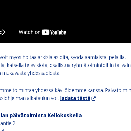
 voit myös hoitaa arkisia asioita, syödä aamiaista, pelailla,
la, katsella televisiota, osallistua ryhmätoimintoihin tai vain
a mukavasta yhdessäolosta.
ämme toimintaa yhdessä kävijöidemme kanssa. Päivätoimi
siohjelman aikataulun voit
ladata tästä
lan päivätoiminta Kellokoskella
antie 2