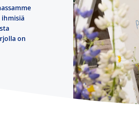
nnassamme
 ihmisiä
sta
rjolla on