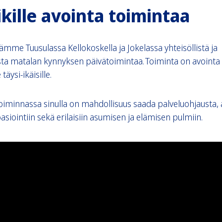
kille avointa toimintaa
tämme Tuusulassa Kellokoskella ja Jokelassa yhteisöllistä ja
ista matalan kynnyksen päivätoimintaa. Toiminta on avointa
 täysi-ikäisille.
oiminnassa sinulla on mahdollisuus saada palveluohjausta,
asiointiin sekä erilaisiin asumisen ja elämisen pulmiin.