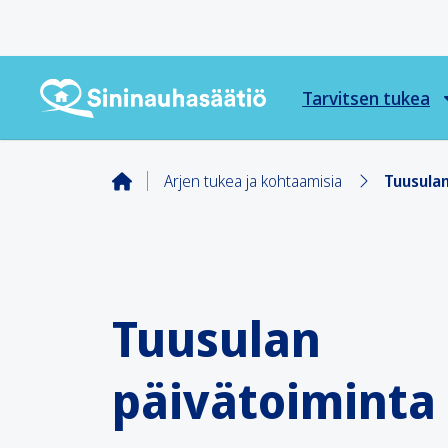
Tarvitsen tukea
Arjen tukea ja kohtaamisia
Tuusulan
Tuusulan
päivätoiminta