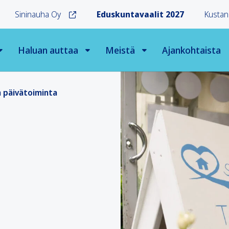
Sininauha Oy
Eduskuntavaalit 2027
Kustan
Haluan auttaa
Meistä
Ajankohtaista
 päivätoiminta