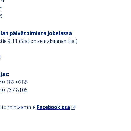
14
14
13
lan päivätoiminta Jokelassa
tie 9-11 (Station seurakunnan tilat)
4
4
jat:
040 182 0288
040 737 8105
, ohjaa sivuston ulkopuol
a toimintaamme
Facebookissa