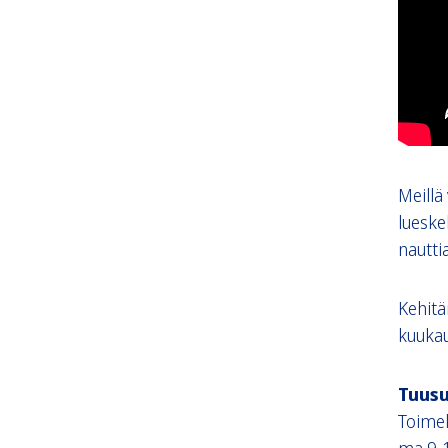
Meillä
lueskel
nautti
Kehit
kuukau
Tuusu
Toimel