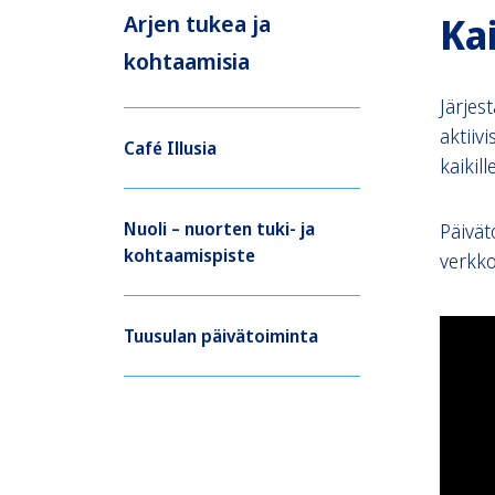
Kai
Arjen tukea ja
kohtaamisia
Järjes
aktiiv
Café Illusia
kaikille
Nuoli – nuorten tuki- ja
Päivät
kohtaamispiste
verkko
Tuusulan päivätoiminta