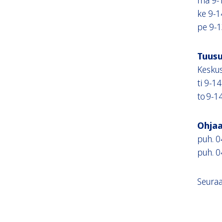
ma 9-
ke 9-
pe 9-
Tuusu
Keskus
ti 9-1
to 9-1
Ohjaa
puh. 
puh. 
Seura