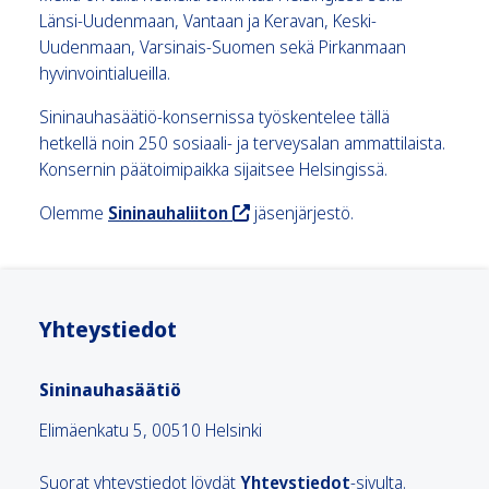
Länsi-Uudenmaan, Vantaan ja Keravan, Keski-
Uudenmaan, Varsinais-Suomen sekä Pirkanmaan
hyvinvointialueilla.
Sininauhasäätiö-konsernissa työskentelee tällä
hetkellä noin 250 sosiaali- ja terveysalan ammattilaista.
Konsernin päätoimipaikka sijaitsee Helsingissä.
Olemme
Sininauhaliiton
jäsenjärjestö.
Yhteystiedot
Sininauhasäätiö
Elimäenkatu 5, 00510 Helsinki
Suorat yhteystiedot löydät
Yhteystiedot
-sivulta.