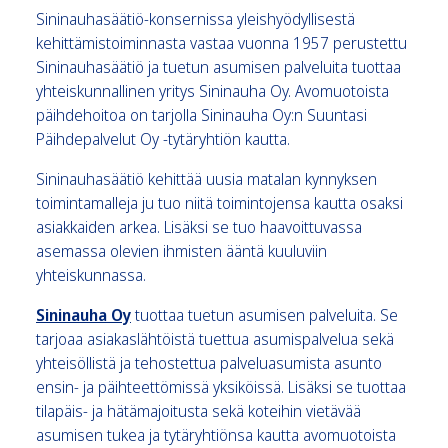
Sininauhasäätiö-konsernissa yleishyödyllisestä
kehittämistoiminnasta vastaa vuonna 1957 perustettu
Sininauhasäätiö ja tuetun asumisen palveluita tuottaa
yhteiskunnallinen yritys Sininauha Oy. Avomuotoista
päihdehoitoa on tarjolla Sininauha Oy:n Suuntasi
Päihdepalvelut Oy -tytäryhtiön kautta.
Sininauhasäätiö kehittää uusia matalan kynnyksen
toimintamalleja ju tuo niitä toimintojensa kautta osaksi
asiakkaiden arkea. Lisäksi se tuo haavoittuvassa
asemassa olevien ihmisten ääntä kuuluviin
yhteiskunnassa.
Sininauha Oy
tuottaa tuetun asumisen palveluita. Se
tarjoaa asiakaslähtöistä tuettua asumispalvelua sekä
yhteisöllistä ja tehostettua palveluasumista asunto
ensin- ja päihteettömissä yksiköissä. Lisäksi se tuottaa
tilapäis- ja hätämajoitusta sekä koteihin vietävää
asumisen tukea ja tytäryhtiönsa kautta avomuotoista