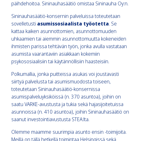
päihdehoitoa. Sininauhasäätiö omistaa Sininauha Oy:n.
Sininauhasäätiö-konsernin palveluissa toteutetaan
sovelletusti
asumissosiaalista työotetta
. Se
kattaa kaiken asunnottomien, asunnottomuuden
uhkaamien tai aiemmin asunnottomuutta kokeneiden
ihmisten parissa tehtävän työn, jonka avulla vastataan
asumista vaarantaviin asiakkaan kokemiin
psykososiaalisiin tai käytännöllisiin haasteisiin.
Polkumallia, jonka puitteissa asukas voi joustavasti
siirtyä palvelusta tai asumismuodosta toiseen,
toteutetaan Sininauhasäätiö-konsernissa
asumispalveluyksiköissä (n. 370 asuntoa), joihin on
saatu VARKE-avustusta ja tukia sekä hajasijoitetuissa
asunnoissa (n. 410 asuntoa), joihin Sininauhasäätiö on
saanut investointiavustusta STEA:lta.
Olemme maamme suurimpia asunto ensin -toimijoita.
Meillä on tällä hetkellä toimintaa Helsingissä sekä