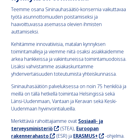
Teemme osana Sininauhasäätiö-konsernia vaikuttavaa
työtä asunnottomuuden poistamiseksi ja
haavoittuvassa asemassa olevien ihmisten
auttamiseksi.
Kehitämme innovatiivisia, matalan kynnyksen
toimintamalleja ja viemme niitä osaksi asiakkaidemme
arkea hankkeissa ja vakiintuneissa toimintamuodoissa.
Lisäksi vahvistamme asiakaskuntamme
yhdenvertaisuuden toteutumista yhteiskunnassa.
Sininauhasäätiön palveluksessa on noin 75 henkilöä ja
meillä on tällä hetkellä toimintaa Helsingissä sekä
Länsi-Uudenmaan, Vantaan ja Keravan sekä Keski-
Uudenmaan hyvinvointialueilla.
Merkittäviä rahoittajiamme ovat
Sosiaali- ja
, ohjaa sivuston ulkopuolelle
terveysministeriö
(STEA),
Euroopan
, ohjaa sivuston ulkopuolelle
, ohjaa sivuston u
rakennerahasto
(ESR) ja
ERASMUS+
-ohjelma.