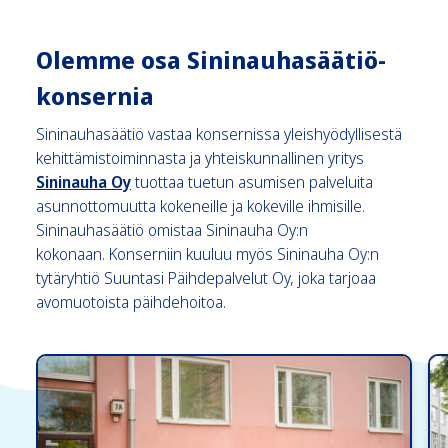
Olemme osa Sininauhasäätiö-
konsernia
Sininauhasäätiö vastaa konsernissa yleishyödyllisestä
kehittämistoiminnasta ja yhteiskunnallinen yritys
, ohjaa sivuston ulkopuolelle
Sininauha Oy
tuottaa tuetun asumisen palveluita
asunnottomuutta kokeneille ja kokeville ihmisille.
Sininauhasäätiö omistaa Sininauha Oy:n
kokonaan. Konserniin kuuluu myös Sininauha Oy:n
tytäryhtiö Suuntasi Päihdepalvelut Oy, joka tarjoaa
avomuotoista päihdehoitoa.