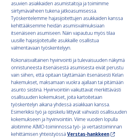
asuvien asiakkaiden asumistaitoja ja toimimme
siirtymävaiheen tukena jatkoasumisessa.
Työskentelemme hajasijoitettujen asukkaiden kanssa
kehittääksemme heidän asumisvalmiuksiaan
itsenäiseen asumiseen. Näin vapautuu myös tilaa
uusille hajasijoitetuille asukkaille osallistua
valmentavaan työskentelyyn.
Kokonaisvaltainen hyvinvointi ja tulevaisuuden näkymä
onnistuneesta itsenäisestä asumisesta eivät perustu
vain siihen, että opitaan täyttämään itsenäisesti Kelan
hakemukset, maksamaan vuokra ajallaan tai pitämään
asunto siistinä. Hyvinvointiin vaikuttavat merkittävästi
osallisuuden kokemukset, joita kartoitetaan
työskentelyn aikana yhdessä asiakkaan kanssa.
Esimerkiksi työ ja opiskelu liittyvät vahvasti osallisuuden
kokemukseen ja hyvinvointiin. Viime vuoden lopulla
aloitimme AIMO-toiminnossa työ- ja vertaistoiminnan
kehittämisen yhteistyössä
Verstas-hankkeen