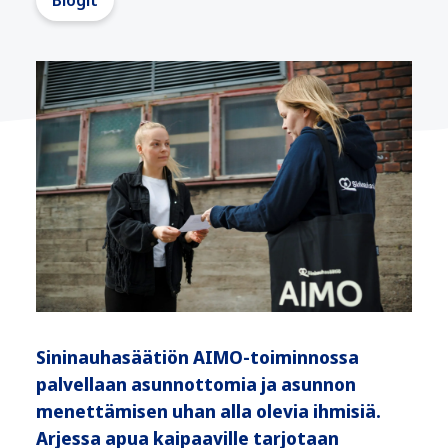
Blogit
Sininauhasäätiön AIMO-toiminnossa
palvellaan asunnottomia ja asunnon
menettämisen uhan alla olevia ihmisiä.
Arjessa apua kaipaaville tarjotaan