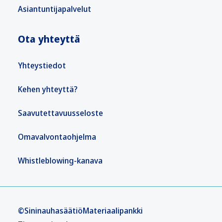
Asiantuntijapalvelut
Ota yhteyttä
Yhteystiedot
Kehen yhteyttä?
Saavutettavuusseloste
Omavalvontaohjelma
Whistleblowing-kanava
©Sininauhasäätiö
Materiaalipankki