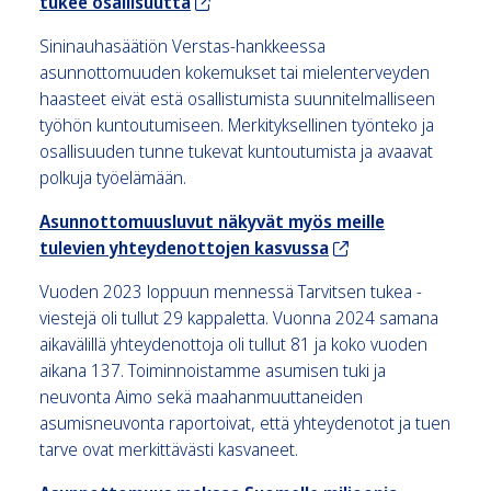
tukee osallisuutta
Sininauhasäätiön Verstas-hankkeessa
asunnottomuuden kokemukset tai mielenterveyden
haasteet eivät estä osallistumista suunnitelmalliseen
työhön kuntoutumiseen. Merkityksellinen työnteko ja
osallisuuden tunne tukevat kuntoutumista ja avaavat
polkuja työelämään.
Asunnottomuusluvut näkyvät myös meille
tulevien yhteydenottojen kasvussa
Vuoden 2023 loppuun mennessä Tarvitsen tukea -
viestejä oli tullut 29 kappaletta. Vuonna 2024 samana
aikavälillä yhteydenottoja oli tullut 81 ja koko vuoden
aikana 137. Toiminnoistamme asumisen tuki ja
neuvonta Aimo sekä maahanmuuttaneiden
asumisneuvonta raportoivat, että yhteydenotot ja tuen
tarve ovat merkittävästi kasvaneet.