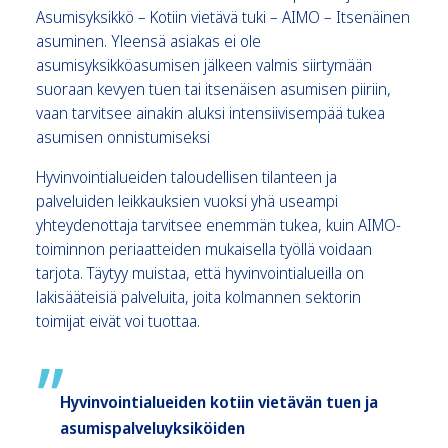
Asumisyksikkö – Kotiin vietävä tuki – AIMO – Itsenäinen
asuminen. Yleensä asiakas ei ole
asumisyksikköasumisen jälkeen valmis siirtymään
suoraan kevyen tuen tai itsenäisen asumisen piiriin,
vaan tarvitsee ainakin aluksi intensiivisempää tukea
asumisen onnistumiseksi
Hyvinvointialueiden taloudellisen tilanteen ja
palveluiden leikkauksien vuoksi yhä useampi
yhteydenottaja tarvitsee enemmän tukea, kuin AIMO-
toiminnon periaatteiden mukaisella työllä voidaan
tarjota. Täytyy muistaa, että hyvinvointialueilla on
lakisääteisiä palveluita, joita kolmannen sektorin
toimijat eivät voi tuottaa.
Hyvinvointialueiden kotiin vietävän tuen ja
asumispalveluyksiköiden