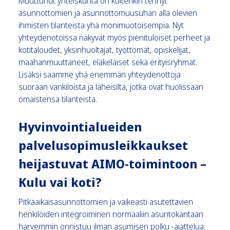
Muuttunut yhteiskunta on kuitenkin tehnyt
asunnottomien ja asunnottomuusuhan alla olevien
ihmisten tilanteista yhä monimuotoisempia. Nyt
yhteydenotoissa näkyvät myös pienituloiset perheet ja
kotitaloudet​, yksinhuoltajat​, työttömät​, opiskelijat​,
maahanmuuttaneet, eläkeläiset sekä ​erityisryhmät.
Lisäksi saamme yhä enemmän yhteydenottoja
suoraan vankiloista ja läheisiltä, jotka ovat huolissaan
omaistensa tilanteista.
Hyvinvointialueiden
palvelusopimusleikkaukset
heijastuvat AIMO-toimintoon –
Kulu vai koti?
Pitkäaikaisasunnottomien ja vaikeasti asutettavien
henkilöiden integroiminen normaaliin asuntokantaan
harvemmin onnistuu ilman asumisen polku -ajattelua: