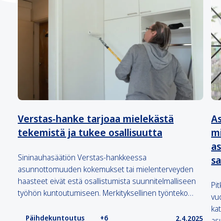
Verstas-hanke tarjoaa mielekästä
A
tekemistä ja tukee osallisuutta
mi
a
Sininauhasäätiön Verstas-hankkeessa
sa
asunnottomuuden kokemukset tai mielenterveyden
haasteet eivät estä osallistumista suunnitelmalliseen
Pi
työhön kuntoutumiseen. Merkityksellinen työnteko…
vu
ka
Päihdekuntoutus
+6
2.4.2025
as