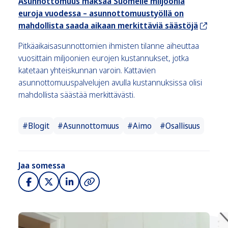
Asunnottomuus maksaa Suomelle miljoonia
euroja vuodessa – asunnottomuustyöllä on
mahdollista saada aikaan merkittäviä säästöjä
Pitkäaikaisasunnottomien ihmisten tilanne aiheuttaa
vuosittain miljoonien eurojen kustannukset, jotka
katetaan yhteiskunnan varoin. Kattavien
asunnottomuuspalvelujen avulla kustannuksissa olisi
mahdollista säästää merkittävästi.
#Blogit
#Asunnottomuus
#Aimo
#Osallisuus
Jaa somessa