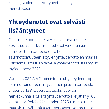
kanssa, ja olemme edistyneet tässä työssä
merkittävästi.
Yhteydenotot ovat selvästi
lisääntyneet
Osasimme odottaa, että viime vuonna alkaneet
sosiaaliturvan leikkaukset tulisivat vaikuttamaan
ihmisten tuen tarpeeseen ja lisäämään
asunnottomuuteen liittyvien yhteydenottojen määrää.
Uskomme, että tuen tarve ja yhteydenotot lisääntyvät
myös vuonna 2025.
Vuonna 2024 AIMO-toimintoon tuli yhteydenottoja
asunnottomuuteen liittyvän tuen ja avun tarpeesta
yhteensä 128 kappaletta. Lisäksi suoraan
henkilökunnalle tulleita yhteydenottoja kirjattiin yli 60
kappaletta. Pelkästään vuoden 2025 tammikuun ja
maaliskuun välisenä aikana verkkoyhteydenottoja on