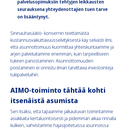
palvelusopimuksiin tehtyjen leikkausten
seurauksena yhteydenottajien tuen tarve
on lisääntynyt.
Sininauhasäätiö- konsernin teettämästä
kustannusvaikuttavuusselvityksestä käy selvästi ilmi,
että asunnottomuus kuormittaa yhteiskuntaamme ja
arjen palveluitamme enemmän, kuin tarpeelliseen
tukeen panostaminen. Asunnottomuuden
poistaminen ei onnistu ilman tarvittavia investointeja
tukipalveluihin.
AIMO-toiminto tähtää kohti
itsenäistä asumista
Sen lisäksi, että tapaamme jalkautuvan toimintamme
asiakkaita kertaluontoisesti ja pidemmän aikaa rinnalla
kulkien, vahvistamme hajasijoitetuissa asunnoissa