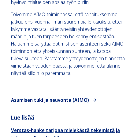
hyvinvointialueiden sosiaalityön piiriin.
Toivomme AIMO-toiminnossa, että rahoituksemme
jatkuu ensi vuonna ilman suurempia leikkauksia, ettei
kykymme vastata lisääntyneisiin yhteydenottojen
määriin ja tuen tarpeeseen heikenny entisestään.
Haluamme säilyttää optimistisen asenteen sekä AIMO-
toiminnon että yhteiskunnan suhteen, ja katsoa
tulevaisuuteen. Päivitämme yhteydenottojen tilannetta
viimeistään vuoden päästä, ja toivomme, että tilanne
näyttää silloin jo paremmalta.
Asumisen tuki ja neuvonta (AIMO)
Lue lisää
Verstas-hanke tarjoaa mielekästä tekemistä ja