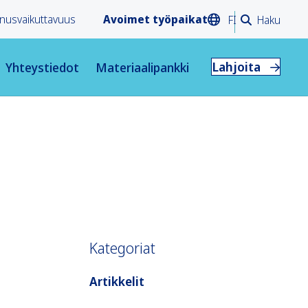
nusvaikuttavuus
Avoimet työpaikat
FI
Haku
Lahjoita
Yhteystiedot
Materiaalipankki
Kategoriat
Artikkelit