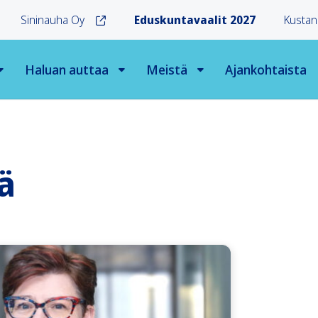
Sininauha Oy
Eduskuntavaalit 2027
Kustan
Haluan auttaa
Meistä
Ajankohtaista
ä