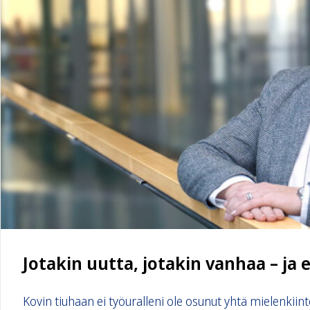
Jotakin uutta, jotakin vanhaa – ja
Kovin tiuhaan ei työuralleni ole osunut yhtä mielenkiint