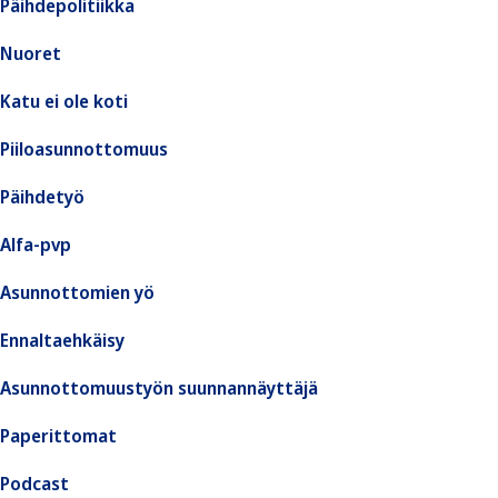
Päihdepolitiikka
Nuoret
Katu ei ole koti
Piiloasunnottomuus
Päihdetyö
Alfa-pvp
Asunnottomien yö
Ennaltaehkäisy
Asunnottomuustyön suunnannäyttäjä
Paperittomat
Podcast