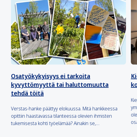
Osatyökykyisyys ei tarkoita
Ki
kyvyttömyyttä tai haluttomuutta
k
tehdä töitä
Ki
ym
Verstas-hanke päättyy elokuussa. Mitä hankkeessa
ol
opittiin haastavassa tilanteessa olevien ihmisten
os
tukemisesta kohti työelämää? Ainakin se,…