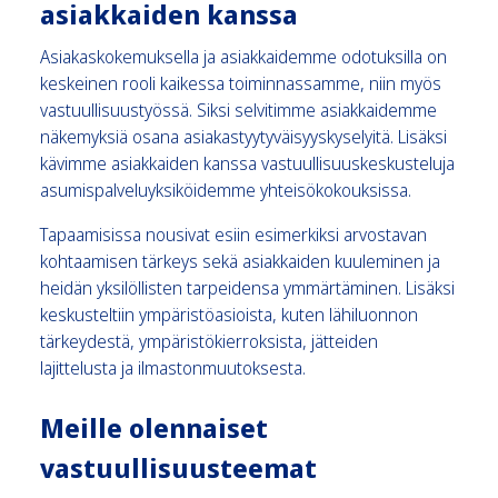
asiakkaiden kanssa
Asiakaskokemuksella ja asiakkaidemme odotuksilla on
keskeinen rooli kaikessa toiminnassamme, niin myös
vastuullisuustyössä. Siksi selvitimme asiakkaidemme
näkemyksiä osana asiakastyytyväisyyskyselyitä. Lisäksi
kävimme asiakkaiden kanssa vastuullisuuskeskusteluja
asumispalveluyksiköidemme yhteisökokouksissa.
Tapaamisissa nousivat esiin esimerkiksi arvostavan
kohtaamisen tärkeys sekä asiakkaiden kuuleminen ja
heidän yksilöllisten tarpeidensa ymmärtäminen. Lisäksi
keskusteltiin ympäristöasioista, kuten lähiluonnon
tärkeydestä, ympäristökierroksista, jätteiden
lajittelusta ja ilmastonmuutoksesta.
Meille olennaiset
vastuullisuusteemat