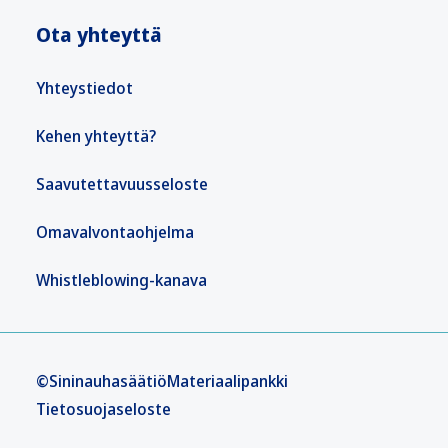
Ota yhteyttä
Yhteystiedot
Kehen yhteyttä?
Saavutettavuusseloste
Omavalvontaohjelma
Whistleblowing-kanava
©Sininauhasäätiö
Materiaalipankki
Tietosuojaseloste