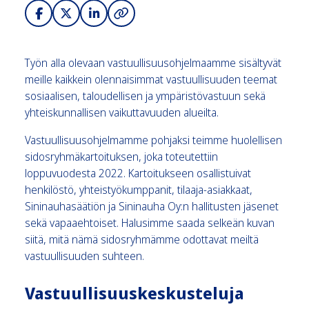
Työn alla olevaan vastuullisuusohjelmaamme sisältyvät
meille kaikkein olennaisimmat vastuullisuuden teemat
sosiaalisen, taloudellisen ja ympäristövastuun sekä
yhteiskunnallisen vaikuttavuuden alueilta.
Vastuullisuusohjelmamme pohjaksi teimme huolellisen
sidosryhmäkartoituksen, joka toteutettiin
loppuvuodesta 2022. Kartoitukseen osallistuivat
henkilöstö, yhteistyökumppanit, tilaaja-asiakkaat,
Sininauhasäätiön ja Sininauha Oy:n hallitusten jäsenet
sekä vapaaehtoiset. Halusimme saada selkeän kuvan
siitä, mitä nämä sidosryhmämme odottavat meiltä
vastuullisuuden suhteen.
Vastuullisuuskeskusteluja