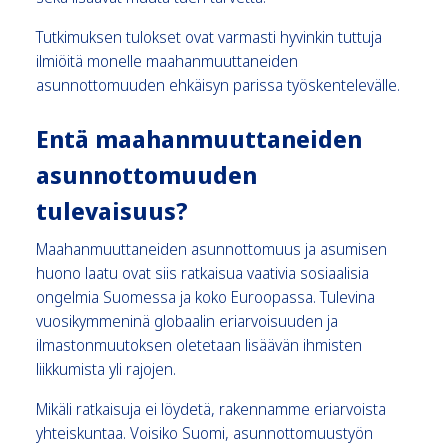
Tutkimuksen tulokset ovat varmasti hyvinkin tuttuja
ilmiöitä monelle maahanmuuttaneiden
asunnottomuuden ehkäisyn parissa työskentelevälle.
Entä maahanmuuttaneiden
asunnottomuuden
tulevaisuus?
Maahanmuuttaneiden asunnottomuus ja asumisen
huono laatu ovat siis ratkaisua vaativia sosiaalisia
ongelmia Suomessa ja koko Euroopassa. Tulevina
vuosikymmeninä globaalin eriarvoisuuden ja
ilmastonmuutoksen oletetaan lisäävän ihmisten
liikkumista yli rajojen.
Mikäli ratkaisuja ei löydetä, rakennamme eriarvoista
yhteiskuntaa. Voisiko Suomi, asunnottomuustyön