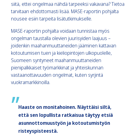
siitä, ettei ongelmaa nähdä tarpeeksi vakavana? Tietoa
tarvitaan ehdottomasti lisää. MASE-raportin pohjalta
nousee esiin tarpeita lisätutkimukselle.
MASE-raportin pohjalta voidaan tunnistaa myös
ongelman taustalla olevien juurisyiden laajuus –
joidenkin maahanmuuttaneiden jääminen kattavan
kotoutumisen tuen ja kieliopintojen ulkopuolelle,
Suomeen syntyneet maahanmuuttaneiden
pienipalkkaiset työmarkkinat ja yhteiskunnan
vastaanottavuuden ongelmat, kuten syrjintä
vuokramarkkinoilla.
Haaste on monitahoinen. Näyttäisi siltä,
että sen lopullista ratkaisua täytyy etsiä
asunnottomuustyön ja kotoutumistyön
risteyspisteestä.