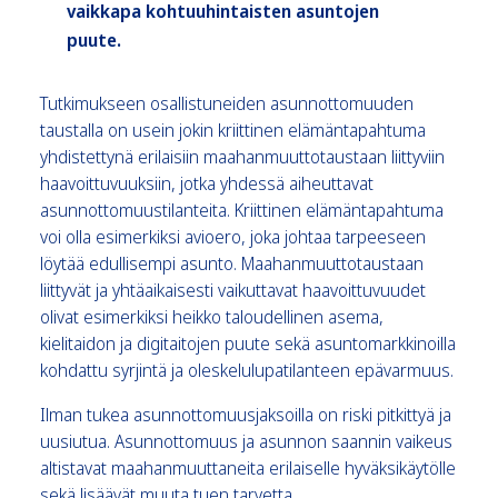
vaikkapa kohtuuhintaisten asuntojen
puute.
Tutkimukseen osallistuneiden asunnottomuuden
taustalla on usein jokin kriittinen elämäntapahtuma
yhdistettynä erilaisiin maahanmuuttotaustaan liittyviin
haavoittuvuuksiin, jotka yhdessä aiheuttavat
asunnottomuustilanteita. Kriittinen elämäntapahtuma
voi olla esimerkiksi avioero, joka johtaa tarpeeseen
löytää edullisempi asunto. Maahanmuuttotaustaan
liittyvät ja yhtäaikaisesti vaikuttavat haavoittuvuudet
olivat esimerkiksi heikko taloudellinen asema,
kielitaidon ja digitaitojen puute sekä asuntomarkkinoilla
kohdattu syrjintä ja oleskelulupatilanteen epävarmuus.
Ilman tukea asunnottomuusjaksoilla on riski pitkittyä ja
uusiutua. Asunnottomuus ja asunnon saannin vaikeus
altistavat maahanmuuttaneita erilaiselle hyväksikäytölle
sekä lisäävät muuta tuen tarvetta.