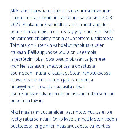
ARA rahoittaa väliaikaislain turvin asumisneuvonnan
laajentamista ja kehittämistä kunnissa vuosina 2023-
2027. Pääkaupunkiseudulla maahanmuuttaneiden
osuus neuvonnoissa on näyttäytynyt suurena. Työllä
on varmasti ehkäisty monia asunnottomuustilanteita.
Toiminta on kuitenkin vaihdellut rahoituskausien
mukaan. Pääkaupunkiseudulla on useampia
järjestötoimijoita, jotka ovat jo pitkään tarjonneet
monikielistä asumisneuvontaa ja opastusta
asumiseen, mutta leikkaukset Stean rahoituksessa
tuovat epävarmuutta tuen jatkuvuuteen ja
riittävyyteen. Toisaalta saatavilla oleva
asumisneuvontakaan ei ole onnistunut ratkaisemaan
ongelmaa täysin.
Miksi maahanmuuttaneiden asunnottomuutta ei ole
kyetty ratkaisemaan? Onko kyse ammattilaisten tiedon
puutteesta, ongelmien haastavuudesta vai kenties