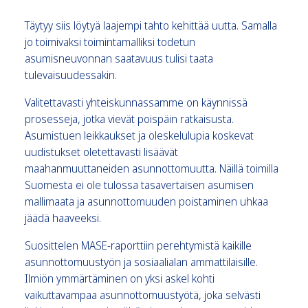
Täytyy siis löytyä laajempi tahto kehittää uutta. Samalla
jo toimivaksi toimintamalliksi todetun
asumisneuvonnan saatavuus tulisi taata
tulevaisuudessakin.
Valitettavasti yhteiskunnassamme on käynnissä
prosesseja, jotka vievät poispäin ratkaisusta.
Asumistuen leikkaukset ja oleskelulupia koskevat
uudistukset oletettavasti lisäävät
maahanmuuttaneiden asunnottomuutta. Näillä toimilla
Suomesta ei ole tulossa tasavertaisen asumisen
mallimaata ja asunnottomuuden poistaminen uhkaa
jäädä haaveeksi.
Suosittelen MASE-raporttiin perehtymistä kaikille
asunnottomuustyön ja sosiaalialan ammattilaisille.
Ilmiön ymmärtäminen on yksi askel kohti
vaikuttavampaa asunnottomuustyötä, joka selvästi