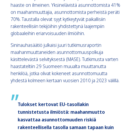
haaste on ilmeinen. Yksinelävistä asunnottomista 41%
on maahanmuuttajia, asunnottomista perheistä peräti
70%. Taustalla olevat syyt kytkeytyvät paikallisiin
rakenteellisiin tekijöihin yhdistettynä laajempiin
globaaleihin eriarvoisuuden ilmiöihin.
Sininauhasäätiö julkaisi juuri tutkimusraportin
maahanmuuttaneiden asunnottomuuspolkuja
käsittelevästä selvityksestä (MASE). Tutkimusta varten
haastateltiin 29 Suomeen muualta muuttanutta
henkilöä, jotka olivat kokeneet asunnottomuutta
yhdestä kolmeen kertaan vuosien 2010 ja 2023 välillä.
Tulokset kertovat EU-tasollakin
tunnistetusta ilmiöstä: maahanmuutto
kasvattaa asunnottomuuden riskiä
rakenteellisella tasolla samaan tapaan kuin