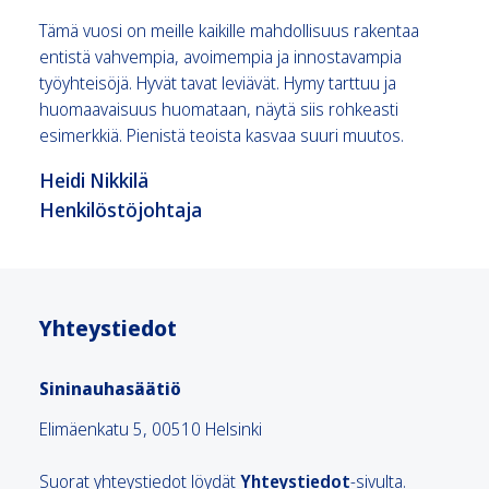
Tämä vuosi on meille kaikille mahdollisuus rakentaa
entistä vahvempia, avoimempia ja innostavampia
työyhteisöjä. Hyvät tavat leviävät. Hymy tarttuu ja
huomaavaisuus huomataan, näytä siis rohkeasti
esimerkkiä. Pienistä teoista kasvaa suuri muutos.
Heidi Nikkilä
Henkilöstöjohtaja
Yhteystiedot
Sininauhasäätiö
Elimäenkatu 5, 00510 Helsinki
Suorat yhteystiedot löydät
Yhteystiedot
-sivulta.