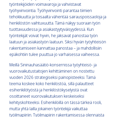
työntekijöiden voimavaroja ja vahvistavat
työhyvinvointia. Työhyvinvointi parantaa tiimien
tehokkuutta ja toisaalta vähentää sairauspoissaoloja ja
henkilöstön vaihtuvuutta. Tämä näkyy suoraan työn
tuottavuudessa ja asiakastyytyväisyydessä. Kun
työntekijät voivat hyvin, he jaksavat panostaa työn
laatuun ja asiakastyön laatuun. Siksi hyvän työyhteisön
rakentamiseen kannattaa panostaa – ja mahdollisiin
epäkohtiin tulee puuttua jo varhaisessa vaiheessa.
Meillä Sininauhasäätiö-konsernissa työyhteisö- ja
vuorovaikutustaitojen kehittäminen on nostettu
vuoden 2026 strategiseksi painopisteeksi. Tämä
teema koskee koko henkilöstöä, sillä palautteet
esihenkilötyöstä ja henkilöstökyselyistä ovat
osoittaneet vuorovaikutuksen keskeiseksi
kehityskohteeksi. Esihenkilöillä on tässä tärkeä rooli,
mutta yhtä lailla jokainen työntekijä vaikuttaa
työilmapiiriin. Työilmapiirin rakentamisessa olennaista