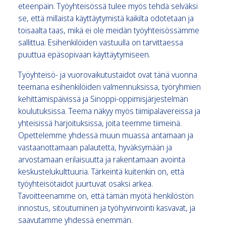
eteenpäin. Työyhteisössä tulee myös tehdä selväksi
se, että millaista käyttäytymistä kaikilta odotetaan ja
toisaalta taas, mikä ei ole meidän työyhteisössämme
sallittua. Esihenkilöiden vastuulla on tarvittaessa
puuttua epäsopivaan käyttäytymiseen.
Työyhteisö- ja vuorovaikutustaidot ovat tänä vuonna
teemana esihenkilöiden valmennuksissa, työryhmien
kehittämispäivissä ja Sinoppi-oppimisjärjestelmän
koulutuksissa. Teema näkyy myös tiimipalavereissa ja
yhteisissä harjoituksissa, joita teemme tiimeinä.
Opettelemme yhdessä muun muassa antamaan ja
vastaanottamaan palautetta, hyväksymään ja
arvostamaan erilaisuutta ja rakentamaan avointa
keskustelukulttuuria. Tärkeintä kuitenkin on, että
työyhteisötaidot juurtuvat osaksi arkea.
Tavoitteenamme on, että tämän myötä henkilöstön
innostus, sitoutuminen ja työhyvinvointi kasvavat, ja
saavutamme yhdessä enemmän.