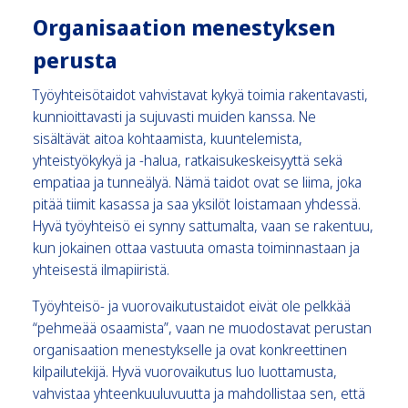
Organisaation menestyksen
perusta
Työyhteisötaidot vahvistavat kykyä toimia rakentavasti,
kunnioittavasti ja sujuvasti muiden kanssa. Ne
sisältävät aitoa kohtaamista, kuuntelemista,
yhteistyökykyä ja -halua, ratkaisukeskeisyyttä sekä
empatiaa ja tunneälyä. Nämä taidot ovat se liima, joka
pitää tiimit kasassa ja saa yksilöt loistamaan yhdessä.
Hyvä työyhteisö ei synny sattumalta, vaan se rakentuu,
kun jokainen ottaa vastuuta omasta toiminnastaan ja
yhteisestä ilmapiiristä.
Työyhteisö- ja vuorovaikutustaidot eivät ole pelkkää
“pehmeää osaamista”, vaan ne muodostavat perustan
organisaation menestykselle ja ovat konkreettinen
kilpailutekijä. Hyvä vuorovaikutus luo luottamusta,
vahvistaa yhteenkuuluvuutta ja mahdollistaa sen, että