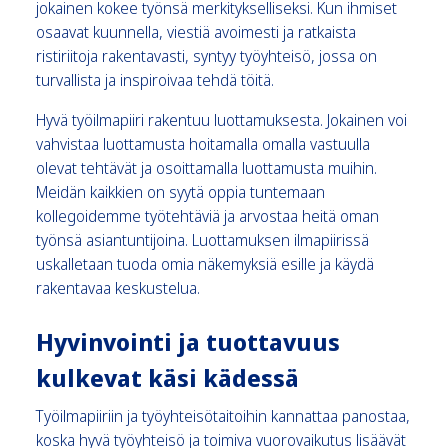
jokainen kokee työnsä merkitykselliseksi. Kun ihmiset
osaavat kuunnella, viestiä avoimesti ja ratkaista
ristiriitoja rakentavasti, syntyy työyhteisö, jossa on
turvallista ja inspiroivaa tehdä töitä.
Hyvä työilmapiiri rakentuu luottamuksesta. Jokainen voi
vahvistaa luottamusta hoitamalla omalla vastuulla
olevat tehtävät ja osoittamalla luottamusta muihin.
Meidän kaikkien on syytä oppia tuntemaan
kollegoidemme työtehtäviä ja arvostaa heitä oman
työnsä asiantuntijoina. Luottamuksen ilmapiirissä
uskalletaan tuoda omia näkemyksiä esille ja käydä
rakentavaa keskustelua.
Hyvinvointi ja tuottavuus
kulkevat käsi kädessä
Työilmapiiriin ja työyhteisötaitoihin kannattaa panostaa,
koska hyvä työyhteisö ja toimiva vuorovaikutus lisäävät