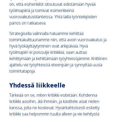
on, että esihenkilöt sitoutuvat edistämään hyvää
työilmapiiriä ja toimivat esimerkkeinä
vuorovaikutustilanteissa. Yhtä lailla työntekijöiden
panos on ratkaiseva.
Strategisella valinnalla haluamme kehittää
toimintakulttuuriamme niin, että avoin vuorovaikutus ja
hyvä työkäyttäytyminen ovat arkipäivää. Hyvä
työilmapiiri ei poissulje kritiikkiä, vaan auttaa
kehittymään ja kehittämään työyhteisöjämme. Kriittinen
ajattelu vie työyhteisöä eteenpäin ja synnyttää uusia
toimintatapoja.
Yhdessä liikkeelle
Tärkeää on se, miten kritiikki esitetään. Kohdenna
kritiikki asioihin, älä ihmisiin, ja käsittele asiat niiden
kanssa, joita ne koskevat. Hyväntahtoisesti esitetty
kritiikki saa helpommin tuulta alleen ja vie kehitystä