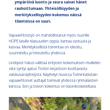
ympäröivä luonto ja seura saivat hänet
rauhoittumaan. Yhteisöllisyyden ja
merkityksellisyyden kokemus näissä
tilanteissa on suuri.
Vapaaehtoistyö on mahdollistanut myös nuorille
HOPE:laisille tilaisuuden oppia, kantaa vastuuta ja
kasvaa. Merkityksellistä toimintaa on ideoitu,
suunniteltu ja toteutettu yhdessä.
Lindqvist halusi välittää erityisen kokemuksen muillekin:
siitä syntyi ajatus Töölön kirjastoon koottavasta
valokuvanäyttelystä. Näyttelyn kuvissa Toimintatiistain
vapaaehtoiset auttajat toimivat yhdessä ryhmäläisten
kanssa. Ilon ja toivon kokemus on käsinkosketeltava.