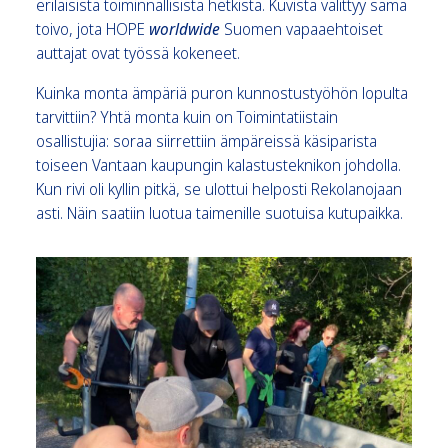
erilaisista toiminnallisista hetkistä. Kuvista välittyy sama
toivo, jota HOPE
worldwide
Suomen vapaaehtoiset
auttajat ovat työssä kokeneet.
Kuinka monta ämpäriä puron kunnostustyöhön lopulta
tarvittiin? Yhtä monta kuin on Toimintatiistain
osallistujia: soraa siirrettiin ämpäreissä käsiparista
toiseen Vantaan kaupungin kalastusteknikon johdolla.
Kun rivi oli kyllin pitkä, se ulottui helposti Rekolanojaan
asti. Näin saatiin luotua taimenille suotuisa kutupaikka.