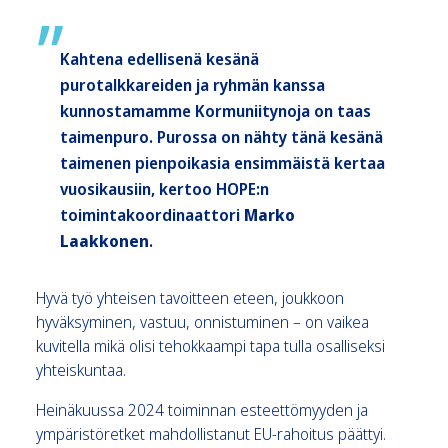
Kahtena edellisenä kesänä
purotalkkareiden ja ryhmän kanssa
kunnostamamme Kormuniitynoja on taas
taimenpuro. Purossa on nähty tänä kesänä
taimenen pienpoikasia ensimmäistä kertaa
vuosikausiin, kertoo HOPE:n
toimintakoordinaattori
Marko
Laakkonen
.
Hyvä työ yhteisen tavoitteen eteen, joukkoon
hyväksyminen, vastuu, onnistuminen – on vaikea
kuvitella mikä olisi tehokkaampi tapa tulla osalliseksi
yhteiskuntaa.
Heinäkuussa 2024 toiminnan esteettömyyden ja
ympäristöretket mahdollistanut EU-rahoitus päättyi.