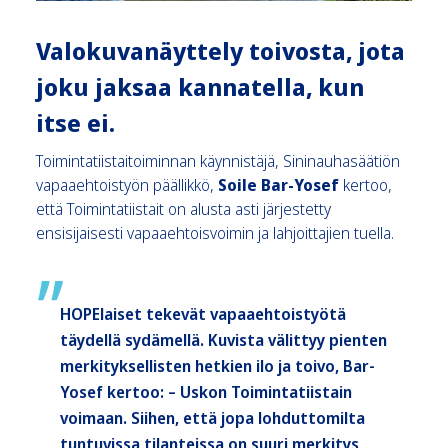
Valokuvanäyttely toivosta, jota
joku jaksaa kannatella, kun
itse ei.
Toimintatiistaitoiminnan käynnistäjä, Sininauhasäätiön
vapaaehtoistyön päällikkö,
Soile Bar-Yosef
kertoo,
että Toimintatiistait on alusta asti järjestetty
ensisijaisesti vapaaehtoisvoimin ja lahjoittajien tuella.
HOPElaiset tekevät vapaaehtoistyötä
täydellä sydämellä. Kuvista välittyy pienten
merkityksellisten hetkien ilo ja toivo, Bar-
Yosef kertoo: – Uskon Toimintatiistain
voimaan. Siihen, että jopa lohduttomilta
tuntuvissa tilanteissa on suuri merkitys