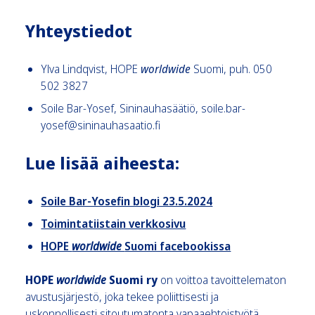
Yhteystiedot
Ylva Lindqvist, HOPE
worldwide
Suomi, puh. 050
502 3827
Soile Bar-Yosef, Sininauhasäätiö, soile.bar-
yosef@sininauhasaatio.fi
Lue lisää aiheesta:
Soile Bar-Yosefin blogi 23.5.2024
Toimintatiistain verkkosivu
HOPE
worldwide
Suomi facebookissa
HOPE
worldwide
Suomi ry
on voittoa tavoittelematon
avustusjärjestö, joka tekee poliittisesti ja
uskonnollisesti sitoutumatonta vapaaehtoistyötä.