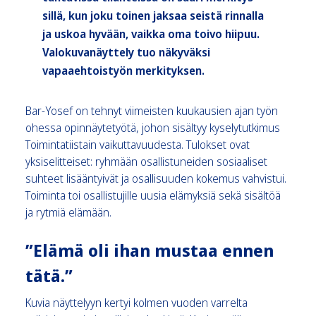
sillä, kun joku toinen jaksaa seistä rinnalla
ja uskoa hyvään, vaikka oma toivo hiipuu.
Valokuvanäyttely tuo näkyväksi
vapaaehtoistyön merkityksen.
Bar-Yosef on tehnyt viimeisten kuukausien ajan työn
ohessa opinnäytetyötä, johon sisältyy kyselytutkimus
Toimintatiistain vaikuttavuudesta. Tulokset ovat
yksiselitteiset: ryhmään osallistuneiden sosiaaliset
suhteet lisääntyivät ja osallisuuden kokemus vahvistui.
Toiminta toi osallistujille uusia elämyksiä sekä sisältöä
ja rytmiä elämään.
”Elämä oli ihan mustaa ennen
tätä.”
Kuvia näyttelyyn kertyi kolmen vuoden varrelta