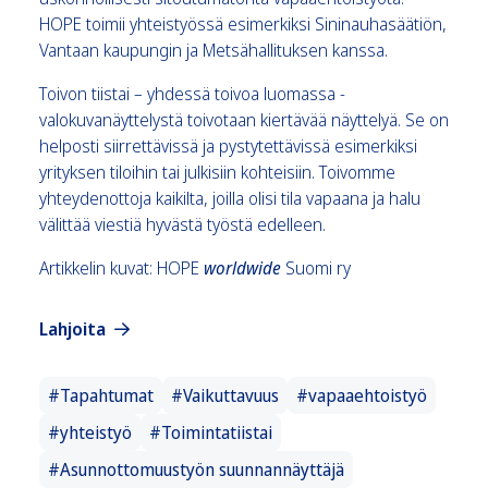
HOPE toimii yhteistyössä esimerkiksi Sininauhasäätiön,
Vantaan kaupungin ja Metsähallituksen kanssa.
Toivon tiistai – yhdessä toivoa luomassa -
valokuvanäyttelystä toivotaan kiertävää näyttelyä. Se on
helposti siirrettävissä ja pystytettävissä esimerkiksi
yrityksen tiloihin tai julkisiin kohteisiin. Toivomme
yhteydenottoja kaikilta, joilla olisi tila vapaana ja halu
välittää viestiä hyvästä työstä edelleen.
Artikkelin kuvat: HOPE
worldwide
Suomi ry
Lahjoita
#Tapahtumat
#Vaikuttavuus
#vapaaehtoistyö
#yhteistyö
#Toimintatiistai
#Asunnottomuustyön suunnannäyttäjä