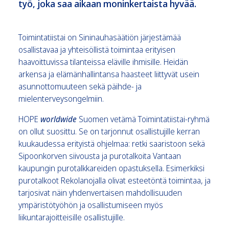
työ, joka saa aikaan moninkertaista hyvää.
Toimintatiistai on Sininauhasäätiön järjestämää
osallistavaa ja yhteisöllistä toimintaa erityisen
haavoittuvissa tilanteissa eläville ihmisille. Heidän
arkensa ja elämänhallintansa haasteet liittyvät usein
asunnottomuuteen sekä päihde- ja
mielenterveysongelmiin.
HOPE
worldwide
Suomen vetämä Toimintatiistai-ryhmä
on ollut suosittu. Se on tarjonnut osallistujille kerran
kuukaudessa erityistä ohjelmaa: retki saaristoon sekä
Sipoonkorven siivousta ja purotalkoita Vantaan
kaupungin purotalkkareiden opastuksella. Esimerkiksi
purotalkoot Rekolanojalla olivat esteetöntä toimintaa, ja
tarjosivat näin yhdenvertaisen mahdollisuuden
ympäristötyöhön ja osallistumiseen myös
liikuntarajoitteisille osallistujille.