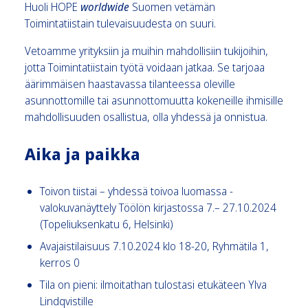
Huoli HOPE
worldwide
Suomen vetämän
Toimintatiistain tulevaisuudesta on suuri.
Vetoamme yrityksiin ja muihin mahdollisiin tukijoihin,
jotta Toimintatiistain työtä voidaan jatkaa. Se tarjoaa
äärimmäisen haastavassa tilanteessa oleville
asunnottomille tai asunnottomuutta kokeneille ihmisille
mahdollisuuden osallistua, olla yhdessä ja onnistua.
Aika ja paikka
Toivon tiistai – yhdessä toivoa luomassa -
valokuvanäyttely Töölön kirjastossa 7.– 27.10.2024
(Topeliuksenkatu 6, Helsinki)
Avajaistilaisuus 7.10.2024 klo 18-20, Ryhmätila 1,
kerros 0
Tila on pieni: ilmoitathan tulostasi etukäteen Ylva
Lindqvistille