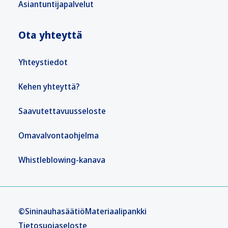
Asiantuntijapalvelut
Ota yhteyttä
Yhteystiedot
Kehen yhteyttä?
Saavutettavuusseloste
Omavalvontaohjelma
Whistleblowing-kanava
©Sininauhasäätiö
Materiaalipankki
Tietosuojaseloste