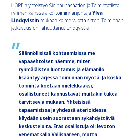
HOPE:n yhteistyö Sininauhasäätiön ja Toimintatiistai-
ryhmän kanssa alkoi toiminnanjohtaja
Ylva
Lindqvistin
mukaan kolme vuotta sitten. Toiminnan
jatkuvuus on ilahduttanut Lindqvistiä:
Säännöllisissä kohtaamisissa me
vapaaehtoiset näemme, miten
ryhmäläisten luottamus ja elämänilo
lisääntyy arjessa toiminnan myötä. Ja koska
toiminta koetaan mielekkääksi,
osallistuneet kannustavat muitakin tukea
tarvitsevia mukaan. Yhteisissä
tapaamisissa ja yhdessä aterioidessa
käydään usein suorastaan sykähdyttäviä
keskusteluita. Eräs osallistuja oli levoton
venematkalla Vallisaareen, mutta