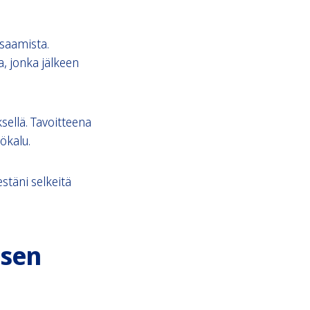
saamista.
a, jonka jälkeen
ellä. Tavoitteena
ökalu.
stäni selkeitä
isen