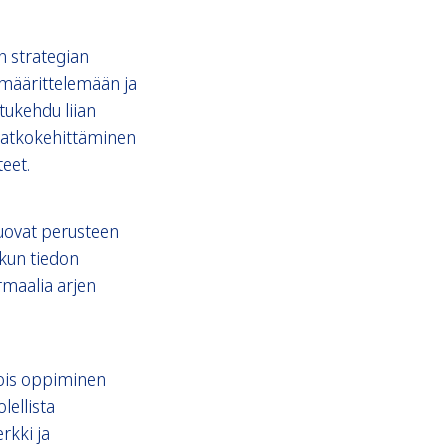
n strategian
 määrittelemään ja
tukehdu liian
 jatkokehittäminen
eet.
luovat perusteen
 kun tiedon
rmaalia arjen
ois oppiminen
lellista
rkki ja