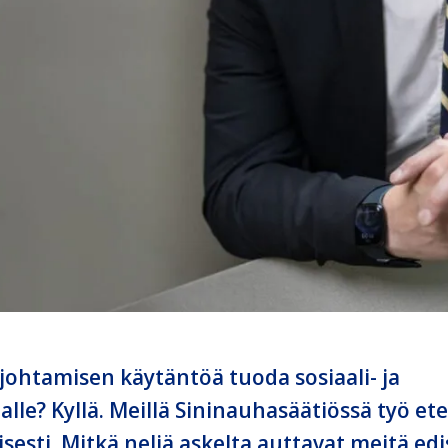
 johtamisen käytäntöä tuoda sosiaali- ja
alle? Kyllä. Meillä Sininauhasäätiössä työ et
sesti. Mitkä neljä askelta auttavat meitä e