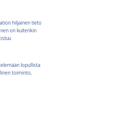
tion hiljainen tieto
inen on kuitenkin
ostuu
telemään lopullista
linen toiminto,