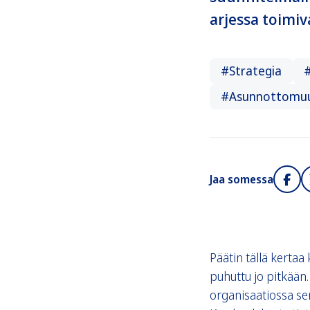
arjessa toimiv
#Strategia
#
#Asunnottomuu
Jaa somessa
Päätin tällä kertaa
puhuttu jo pitkään. 
organisaatiossa sen