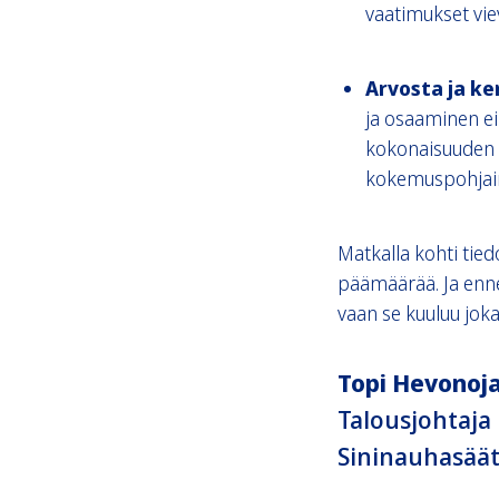
vaatimukset vi
Arvosta ja k
ja osaaminen ei
kokonaisuuden k
kokemuspohjain
Matkalla kohti tied
päämäärää. Ja ennen
vaan se kuuluu jok
Topi Hevonoj
Talousjohtaja
Sininauhasäät