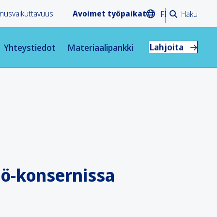
nusvaikuttavuus
Avoimet työpaikat
FI
Haku
Lahjoita
Yhteystiedot
Materiaalipankki
iö-konsernissa