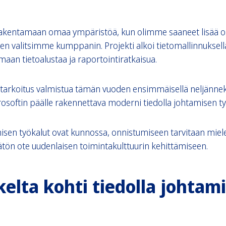
akentamaan omaa ympäristöä, kun olimme saaneet lisää o
een valitsimme kumppanin. Projekti alkoi tietomallinnuksell
an tietoalustaa ja raportointiratkaisua.
arkoitus valmistua tämän vuoden ensimmäisellä neljänneks
rosoftin päälle rakennettava moderni tiedolla johtamisen ty
isen työkalut ovat kunnossa, onnistumiseen tarvitaan miele
mätön ote uudenlaisen toimintakulttuurin kehittämiseen.
kelta kohti tiedolla johtam