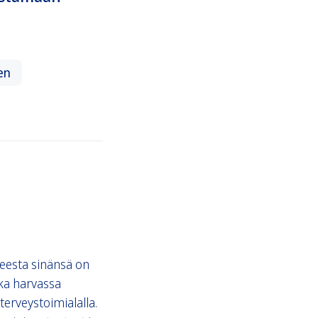
en
iheesta sinänsä on
aika harvassa
terveystoimialalla.