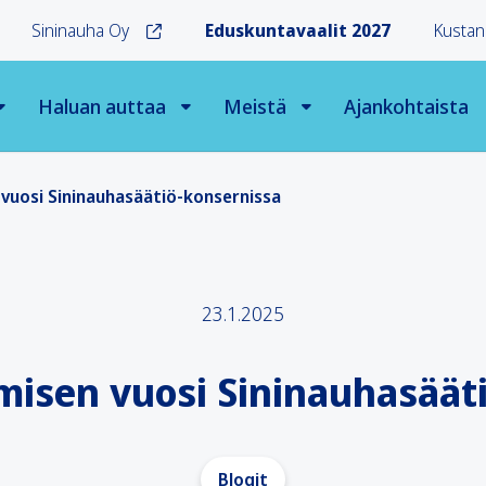
Sininauha Oy
Eduskuntavaalit 2027
Kustan
Haluan auttaa
Meistä
Ajankohtaista
 vuosi Sininauhasäätiö-konsernissa
23.1.2025
amisen vuosi Sininauhasäät
Blogit