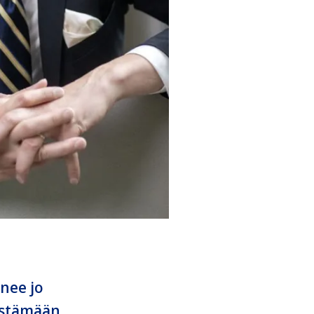
enee jo
distämään