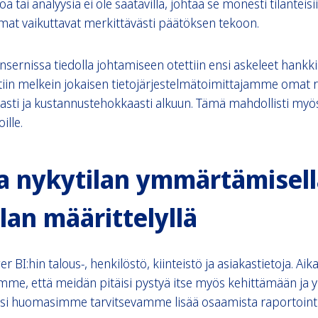
a tai analyysiä ei ole saatavilla, johtaa se monesti tilanteisii
umat vaikuttavat merkittävästi päätöksen tekoon.
sernissa tiedolla johtamiseen otettiin ensi askeleet hankk
tiin melkein jokaisen tietojärjestelmätoimittajamme omat r
asti ja kustannustehokkaasti alkuun. Tämä mahdollisti myö
ille.
a nykytilan ymmärtämisell
ilan määrittelyllä
 BI:hin talous-, henkilöstö, kiinteistö ja asiakastietoja. Aik
me, että meidän pitäisi pystyä itse myös kehittämään ja 
äksi huomasimme tarvitsevamme lisää osaamista raportointi