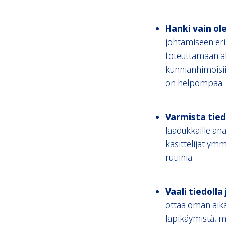
Hanki vain ole
johtamiseen eri
toteuttamaan al
kunnianhimoisii
on helpompaa. 
Varmista tied
laadukkaille an
käsittelijät ym
rutiinia.
Vaali tiedoll
ottaa oman aika
läpikäymistä, m