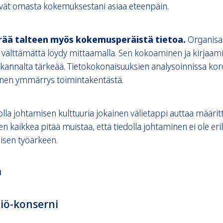
evät omasta kokemuksestani asiaa eteenpäin.
erää talteen myös kokemusperäistä tietoa.
Organisaa
 välttämättä löydy mittaamalla. Sen kokoaminen ja kirjaam
annalta tärkeää. Tietokokonaisuuksien analysoinnissa kor
en ymmärrys toimintakentästä.
olla johtamisen kulttuuria jokainen välietappi auttaa määrit
 kaikkea pitää muistaa, että tiedolla johtaminen ei ole eril
aisen työarkeen.
a
iö-konserni