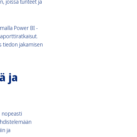
n, joissa tunteet ja
imalla Power BI -
aporttiratkaisut.
s tiedon jakamisen
ä ja
a nopeasti
yhdistelemään
in ja