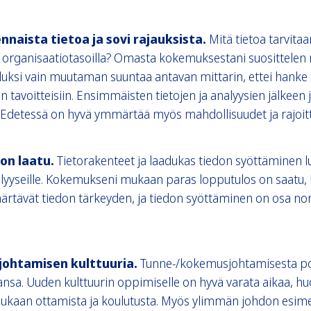
nnaista tietoa ja sovi rajauksista.
Mitä tietoa tarvitaa
 organisaatiotasoilla? Omasta kokemuksestani suosittelen
uksi vain muutaman suuntaa antavan mittarin, ettei hanke 
n tavoitteisiin. Ensimmäisten tietojen ja analyysien jälkeen
Edetessä on hyvä ymmärtää myös mahdollisuudet ja rajoitt
on laatu.
Tietorakenteet ja laadukas tiedon syöttäminen 
alyyseille. Kokemukseni mukaan paras lopputulos on saatu,
märtävät tiedon tärkeyden, ja tiedon syöttäminen on osa no
a johtamisen kulttuuria.
Tunne-/kokemusjohtamisesta p
nsa. Uuden kulttuurin oppimiselle on hyvä varata aikaa, huo
ukaan ottamista ja koulutusta. Myös ylimmän johdon esime