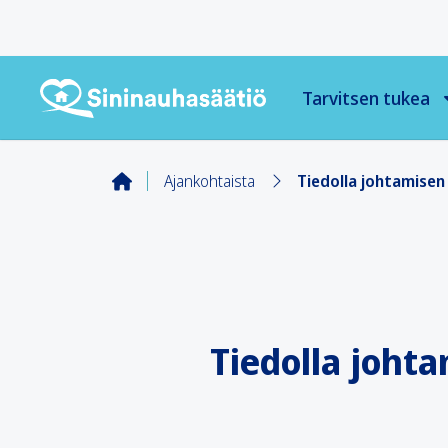
Tarvitsen tukea
Ajankohtaista
Tiedolla johtamisen
Tiedolla joht