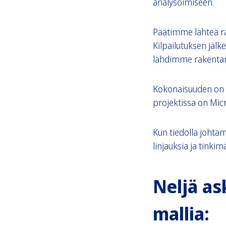
analysoimiseen.
Päätimme lähteä r
Kilpailutuksen jälk
lähdimme rakentama
Kokonaisuuden on t
projektissa on Mic
Kun tiedolla johtam
linjauksia ja tinki
Neljä as
mallia: