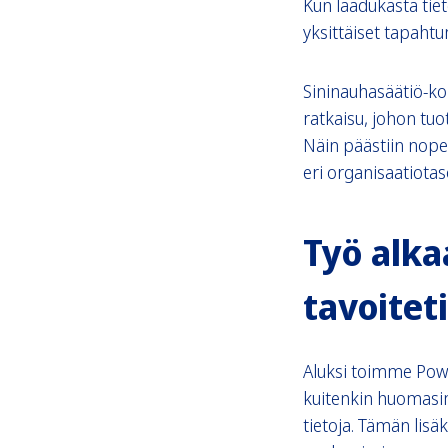
Kun laadukasta tieto
yksittäiset tapaht
Sininauhasäätiö-kon
ratkaisu, johon tuo
Näin päästiin nope
eri organisaatiotaso
Työ alka
tavoitet
Aluksi toimme Power
kuitenkin huomasim
tietoja. Tämän lis