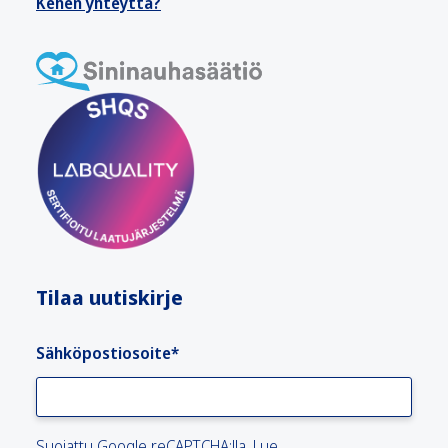
Kehen yhteyttä?
Tilaa uutiskirje
Sähköpostiosoite
*
Suojattu Google reCAPTCHA:lla. Lue