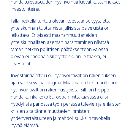
nähdä tulevaisuuden hyvinvointia luovat kustannukset
investointeina.
Tällä hetkellä tuntuu olevan itsestäänselvyys, että
yhteiskunnan tuottamista julkisista palveluista on
leikattava. Erityisesti maahanmuuttaneiden
yhteiskunnallisen aseman parantaminen näyttää
tämän hetken poliittisen päätöksenteon valossa
olevan eurooppalaisille yhteiskunnille taakka, ei
investointi.
Investointiajattelu oli hyvinvointivaltion rakennuksen
ajan vallitseva paradigma. Maailma on toki muuttunut
hyvinvointivaltion rakennusajoista. Silti on helppo
nähdä kuinka koko Euroopan mittakaavassa olisi
hyödyllistä panostaa työn perässä tulevien ja erilaisten
kriisien alta tänne muuttavien ihmisten
yhdenvertaisuuteen ja mahdollisuuksiin tavoitella
hyvää elämää.