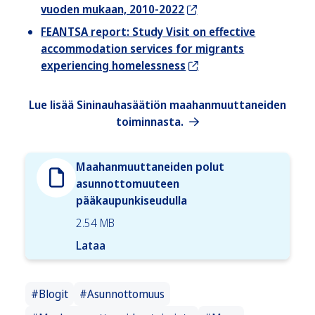
vuoden mukaan, 2010-2022
FEANTSA report: Study Visit on effective
accommodation services for migrants
experiencing homelessness
Lue lisää Sininauhasäätiön maahanmuuttaneiden
toiminnasta.
Maahanmuuttaneiden polut
asunnottomuuteen
pääkaupunkiseudulla
2.54 MB
Lataa
#Blogit
#Asunnottomuus