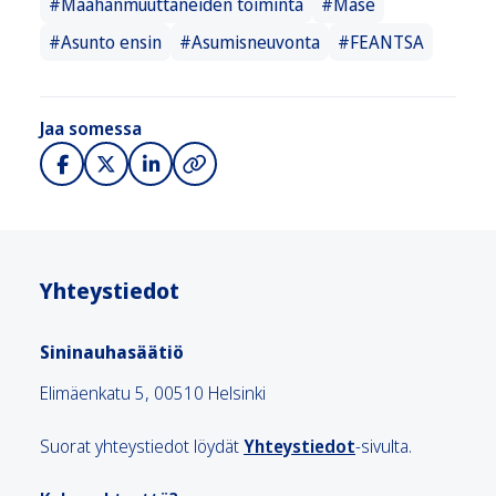
#Maahanmuuttaneiden toiminta
#Mase
#Asunto ensin
#Asumisneuvonta
#FEANTSA
Jaa somessa
Yhteystiedot
Sininauhasäätiö
Elimäenkatu 5, 00510 Helsinki
Suorat yhteystiedot löydät
Yhteystiedot
-sivulta.