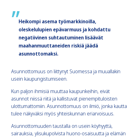
Heikompi asema työmarkkinoilla,
oleskelulupien epävarmuus ja kohdattu
negatiivinen suhtautuminen lisäävät
maahanmuuttaneiden riskiä jäädä
asunnottomaksi.
Asunnottomuus on liittynyt Suomessa ja muuallakin
usein kaupungistumiseen.
Kun paljon ihmisiä muuttaa kaupunkeihin, eivät
asunnot niissä riitä ja kallistuvat pienempituloisten
ulottumattomiin. Asunnottomuus on ilmiö, jonka kautta
tulee näkyväksi myös yhteiskunnan eriarvoisuus.
Asunnottomuuden taustalla on usein köyhyyttä,
sairauksia, ylisukupolvista huono-osaisuutta ja elämän