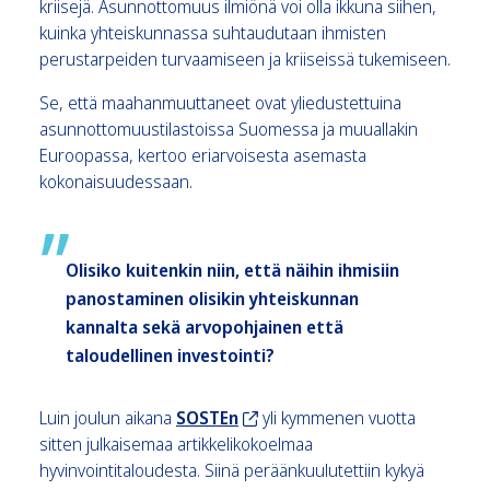
kriisejä. Asunnottomuus ilmiönä voi olla ikkuna siihen,
kuinka yhteiskunnassa suhtaudutaan ihmisten
perustarpeiden turvaamiseen ja kriiseissä tukemiseen.
Se, että maahanmuuttaneet ovat yliedustettuina
asunnottomuustilastoissa Suomessa ja muuallakin
Euroopassa, kertoo eriarvoisesta asemasta
kokonaisuudessaan.
Olisiko kuitenkin niin, että näihin ihmisiin
panostaminen olisikin yhteiskunnan
kannalta sekä arvopohjainen että
taloudellinen investointi?
Luin joulun aikana
SOSTEn
yli kymmenen vuotta
sitten julkaisemaa artikkelikokoelmaa
hyvinvointitaloudesta. Siinä peräänkuulutettiin kykyä