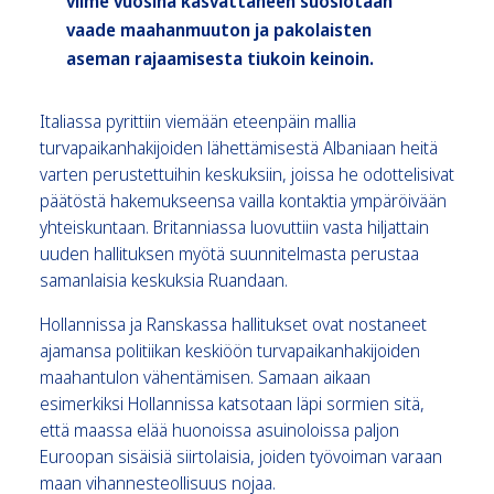
viime vuosina kasvattaneen suosiotaan
vaade maahanmuuton ja pakolaisten
aseman rajaamisesta tiukoin keinoin.
Italiassa pyrittiin viemään eteenpäin mallia
turvapaikanhakijoiden lähettämisestä Albaniaan heitä
varten perustettuihin keskuksiin, joissa he odottelisivat
päätöstä hakemukseensa vailla kontaktia ympäröivään
yhteiskuntaan. Britanniassa luovuttiin vasta hiljattain
uuden hallituksen myötä suunnitelmasta perustaa
samanlaisia keskuksia Ruandaan.
Hollannissa ja Ranskassa hallitukset ovat nostaneet
ajamansa politiikan keskiöön turvapaikanhakijoiden
maahantulon vähentämisen. Samaan aikaan
esimerkiksi Hollannissa katsotaan läpi sormien sitä,
että maassa elää huonoissa asuinoloissa paljon
Euroopan sisäisiä siirtolaisia, joiden työvoiman varaan
maan vihannesteollisuus nojaa.