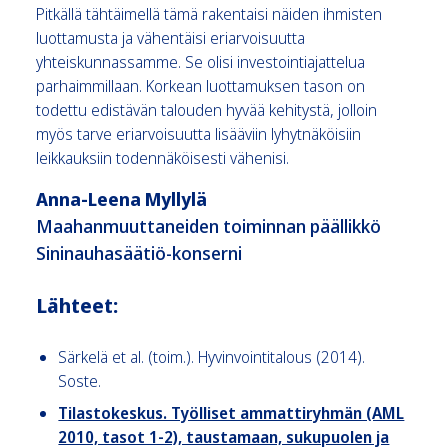
Pitkällä tähtäimellä tämä rakentaisi näiden ihmisten
luottamusta ja vähentäisi eriarvoisuutta
yhteiskunnassamme. Se olisi investointiajattelua
parhaimmillaan. Korkean luottamuksen tason on
todettu edistävän talouden hyvää kehitystä, jolloin
myös tarve eriarvoisuutta lisääviin lyhytnäköisiin
leikkauksiin todennäköisesti vähenisi.
Anna-Leena Myllylä
Maahanmuuttaneiden toiminnan päällikkö
Sininauhasäätiö-konserni
Lähteet:
Särkelä et al. (toim.). Hyvinvointitalous (2014).
Soste.
Tilastokeskus. Työlliset ammattiryhmän (AML
2010, tasot 1-2), taustamaan, sukupuolen ja