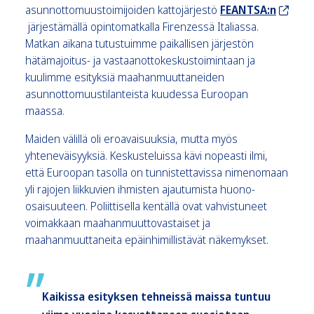
asunnottomuustoimijoiden kattojärjestö
FEANTSA:n
järjestämällä opintomatkalla Firenzessä Italiassa.
Matkan aikana tutustuimme paikallisen järjestön
hätämajoitus- ja vastaanottokeskustoimintaan ja
kuulimme esityksiä maahanmuuttaneiden
asunnottomuustilanteista kuudessa Euroopan
maassa.
Maiden välillä oli eroavaisuuksia, mutta myös
yhteneväisyyksiä. Keskusteluissa kävi nopeasti ilmi,
että Euroopan tasolla on tunnistettavissa nimenomaan
yli rajojen liikkuvien ihmisten ajautumista huono-
osaisuuteen. Poliittisella kentällä ovat vahvistuneet
voimakkaan maahanmuuttovastaiset ja
maahanmuuttaneita epäinhimillistävät näkemykset.
Kaikissa esityksen tehneissä maissa tuntuu