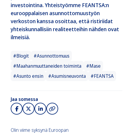
investointina. Yhteistyömme FEANTSA:n
eurooppalaisen asunnottomuustyön
verkoston kanssa osoittaa, että ristiriidat
yhteiskunnallisiin realiteetteihin nähden ovat
ilmeisiä.
#Blogit
#Asunnottomuus
#Maahanmuuttaneiden toiminta
#Mase
#Asunto ensin
#Asumisneuvonta
#FEANTSA
Jaa somessa
Olin viime syksynä Euroopan