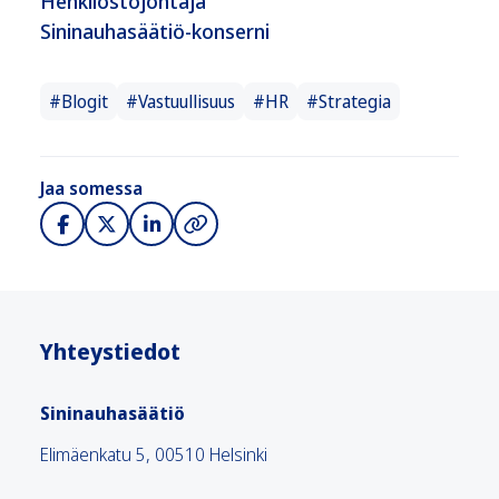
Henkilöstöjohtaja
Sininauhasäätiö-konserni
#Blogit
#Vastuullisuus
#HR
#Strategia
Jaa somessa
Yhteystiedot
Sininauhasäätiö
Elimäenkatu 5, 00510 Helsinki