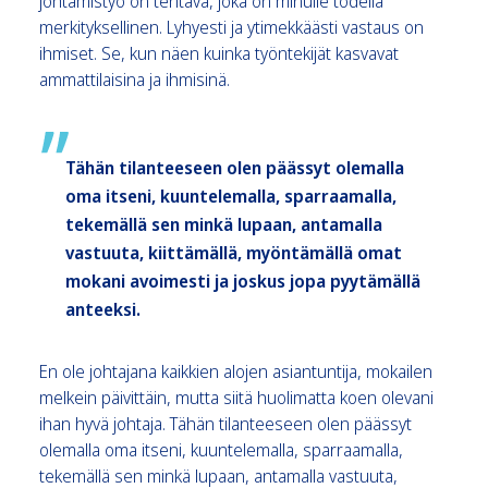
johtamistyö on tehtävä, joka on minulle todella
merkityksellinen. Lyhyesti ja ytimekkäästi vastaus on
ihmiset. Se, kun näen kuinka työntekijät kasvavat
ammattilaisina ja ihmisinä.
Tähän tilanteeseen olen päässyt olemalla
oma itseni, kuuntelemalla, sparraamalla,
tekemällä sen minkä lupaan, antamalla
vastuuta, kiittämällä, myöntämällä omat
mokani avoimesti ja joskus jopa pyytämällä
anteeksi.
En ole johtajana kaikkien alojen asiantuntija, mokailen
melkein päivittäin, mutta siitä huolimatta koen olevani
ihan hyvä johtaja. Tähän tilanteeseen olen päässyt
olemalla oma itseni, kuuntelemalla, sparraamalla,
tekemällä sen minkä lupaan, antamalla vastuuta,