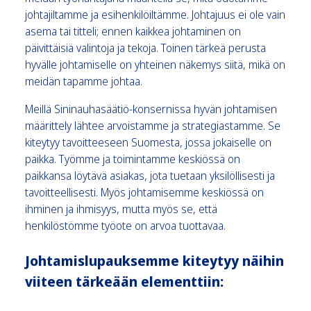
johtajiltamme ja esihenkilöiltämme. Johtajuus ei ole vain
asema tai titteli; ennen kaikkea johtaminen on
päivittäisiä valintoja ja tekoja. Toinen tärkeä perusta
hyvälle johtamiselle on yhteinen näkemys siitä, mikä on
meidän tapamme johtaa.
Meillä Sininauhasäätiö-konsernissa hyvän johtamisen
määrittely lähtee arvoistamme ja strategiastamme. Se
kiteytyy tavoitteeseen Suomesta, jossa jokaiselle on
paikka. Työmme ja toimintamme keskiössä on
paikkansa löytävä asiakas, jota tuetaan yksilöllisesti ja
tavoitteellisesti. Myös johtamisemme keskiössä on
ihminen ja ihmisyys, mutta myös se, että
henkilöstömme työote on arvoa tuottavaa.
Johtamislupauksemme kiteytyy näihin
viiteen tärkeään elementtiin: