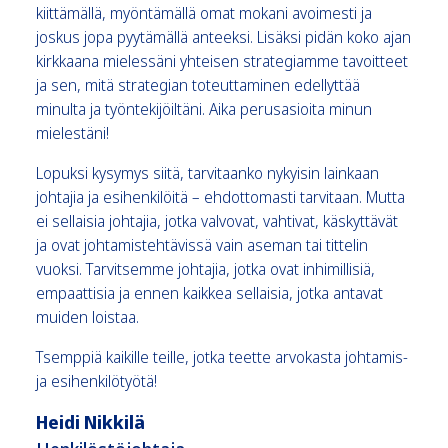
kiittämällä, myöntämällä omat mokani avoimesti ja
joskus jopa pyytämällä anteeksi. Lisäksi pidän koko ajan
kirkkaana mielessäni yhteisen strategiamme tavoitteet
ja sen, mitä strategian toteuttaminen edellyttää
minulta ja työntekijöiltäni. Aika perusasioita minun
mielestäni!
Lopuksi kysymys siitä, tarvitaanko nykyisin lainkaan
johtajia ja esihenkilöitä – ehdottomasti tarvitaan. Mutta
ei sellaisia johtajia, jotka valvovat, vahtivat, käskyttävät
ja ovat johtamistehtävissä vain aseman tai tittelin
vuoksi. Tarvitsemme johtajia, jotka ovat inhimillisiä,
empaattisia ja ennen kaikkea sellaisia, jotka antavat
muiden loistaa.
Tsemppiä kaikille teille, jotka teette arvokasta johtamis-
ja esihenkilötyötä!
Heidi Nikkilä