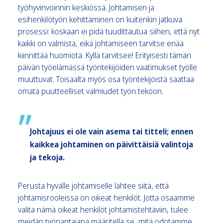
työhyvinvoinnin keskiössä. Johtamisen ja
esihenkilötyön kehittäminen on kuitenkin jatkuva
prosessi: koskaan ei pidä tuudittautua siihen, että nyt
kaikki on valmista, eikä johtamiseen tarvitse enää
kiinnittää huomiota. Kyllä tarvitsee! Erityisesti tämän
päivän työelämässä työntekijöiden vaatimukset työlle
muuttuvat. Toisaalta myös osa työntekijöistä saattaa
omata puutteelliset valmiudet työn tekoon.
Johtajuus ei ole vain asema tai titteli; ennen
kaikkea johtaminen on päivittäisiä valintoja
ja tekoja.
Perusta hyvälle johtamiselle lähtee siitä, että
johtamisrooleissa on oikeat henkilöt. Jotta osaamme
valita nämä oikeat henkilöt johtamistehtäviin, tulee
meidän työnantajana määritellä se, mitä odotamme