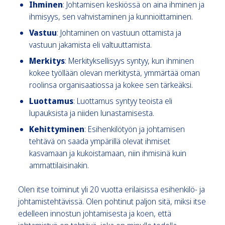
Ihminen
: Johtamisen keskiössä on aina ihminen ja
ihmisyys, sen vahvistaminen ja kunnioittaminen.
Vastuu
: Johtaminen on vastuun ottamista ja
vastuun jakamista eli valtuuttamista.
Merkitys
: Merkityksellisyys syntyy, kun ihminen
kokee työllään olevan merkitystä, ymmärtää oman
roolinsa organisaatiossa ja kokee sen tärkeäksi.
Luottamus
: Luottamus syntyy teoista eli
lupauksista ja niiden lunastamisesta.
Kehittyminen
: Esihenkilötyön ja johtamisen
tehtävä on saada ympärillä olevat ihmiset
kasvamaan ja kukoistamaan, niin ihmisinä kuin
ammattilaisinakin.
Olen itse toiminut yli 20 vuotta erilaisissa esihenkilö- ja
johtamistehtävissä. Olen pohtinut paljon sitä, miksi itse
edelleen innostun johtamisesta ja koen, että