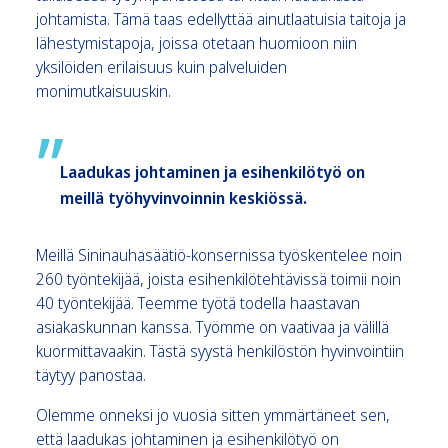
johtamista. Tämä taas edellyttää ainutlaatuisia taitoja ja
lähestymistapoja, joissa otetaan huomioon niin
yksilöiden erilaisuus kuin palveluiden
monimutkaisuuskin.
Laadukas johtaminen ja esihenkilötyö on
meillä työhyvinvoinnin keskiössä.
Meillä Sininauhasäätiö-konsernissa työskentelee noin
260 työntekijää, joista esihenkilötehtävissä toimii noin
40 työntekijää. Teemme työtä todella haastavan
asiakaskunnan kanssa. Työmme on vaativaa ja välillä
kuormittavaakin. Tästä syystä henkilöstön hyvinvointiin
täytyy panostaa.
Olemme onneksi jo vuosia sitten ymmärtäneet sen,
että laadukas johtaminen ja esihenkilötyö on