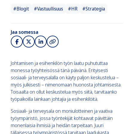
#Blogit
#Vastuullisuus
#HR
#Strategia
Jaa somessa
Johtamisen ja esihenkilön työn laatu puhututtaa
monessa työyhteisössä tänä päivänä. Erityisesti
sosiaali- ja terveysalalla on käyty paljon keskustelua –
myös julkisesti – nimenomaan huonosta johtamisesta.
Toisaalta on ollut keskustelua myös siitä, tarvitaanko
työpaikoilla lainkaan johtajia ja esihenkilöitä.
Sosiaali- ja terveysala on moniulotteinen ja vaativa
työympäristö, jossa työntekijät kohtaavat päivittäin
monenlaisia ihmisiä ja heidän tarpeitaan. Juuri
tällaisessa työympäristössä tarvitaan laadukasta