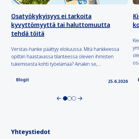
Osatyökykyisyys ei tarkoita
Ki
kyvyttömyyttä tai haluttomuutta
k
tehdä töitä
Ki
ym
Verstas-hanke päättyy elokuussa. Mitä hankkeessa
ol
opittiin haastavassa tilanteessa olevien ihmisten
os
tukemisesta kohti työelämää? Ainakin se,…
Blogit
25.6.2026
Yhteystiedot