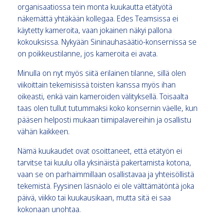
organisaatiossa tein monta kuukautta etätyötä
näkemättä yhtäkään kollegaa. Edes Teamsissa ei
käytetty kameroita, vaan jokainen näkyi pallona
kokouksissa. Nykyään Sininauhasäätiö-konsernissa se
on poikkeustilanne, jos kameroita ei avata.
Minulla on nyt myös siitä erilainen tilanne, sillä olen
viikoittain tekemisissä toisten kanssa myös ihan
oikeasti, enkä vain kameroiden välityksellä. Toisaalta
taas olen tullut tutummaksi koko konsernin väelle, kun
pääsen helposti mukaan tiimipalavereihin ja osallistu
vähän kaikkeen.
Nämä kuukaudet ovat osoittaneet, että etätyön ei
tarvitse tai kuulu olla yksinäistä pakertamista kotona,
vaan se on parhaimmillaan osallistavaa ja yhteisöllistä
tekemistä. Fyysinen läsnäolo ei ole välttämätöntä joka
päivä, viikko tai kuukausikaan, mutta sitä ei saa
kokonaan unohtaa.