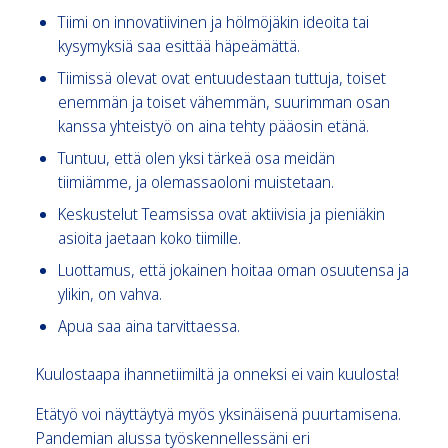
Tiimi on innovatiivinen ja hölmöjäkin ideoita tai
kysymyksiä saa esittää häpeämättä.
Tiimissä olevat ovat entuudestaan tuttuja, toiset
enemmän ja toiset vähemmän, suurimman osan
kanssa yhteistyö on aina tehty pääosin etänä.
Tuntuu, että olen yksi tärkeä osa meidän
tiimiämme, ja olemassaoloni muistetaan.
Keskustelut Teamsissa ovat aktiivisia ja pieniäkin
asioita jaetaan koko tiimille.
Luottamus, että jokainen hoitaa oman osuutensa ja
ylikin, on vahva.
Apua saa aina tarvittaessa.
Kuulostaapa ihannetiimiltä ja onneksi ei vain kuulosta!
Etätyö voi näyttäytyä myös yksinäisenä puurtamisena.
Pandemian alussa työskennellessäni eri