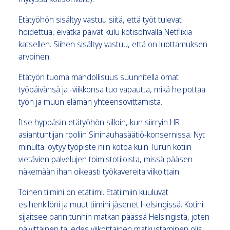
Etätyöhön sisältyy vastuu siitä, että työt tulevat
hoidettua, eivätkä päivät kulu kotisohvalla Netflixiä
katsellen. Siihen sisältyy vastuu, että on luottamuksen
arvoinen.
Etätyön tuoma mahdollisuus suunnitella omat
työpäivänsä ja -viikkonsa tuo vapautta, mikä helpottaa
työn ja muun elämän yhteensovittamista.
Itse hyppäsin etätyöhön silloin, kun siirryin HR-
asiantuntijan rooliin Sininauhasäätiö-konsernissa. Nyt
minulta löytyy työpiste niin kotoa kuin Turun kotiin
vietävien palvelujen toimistotiloista, missä pääsen
näkemään ihan oikeasti työkavereita viikoittain.
Toinen tiimini on etätiimi. Etätiimiin kuuluvat
esihenkilöni ja muut tiimini jäsenet Helsingissä. Kotini
sijaitsee parin tunnin matkan päässä Helsingistä, joten
päivittäinen tai edes viikoittainen matkustaminen olisi