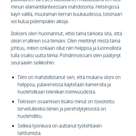
minun elämäntilanteessani mahdotonta. Helsingissä
käyn välillä, muutaman kerran kuukaudessa, toisinaan
voi kulua pidempiäkin aikoja.
Ilokseni olen huomannut, ettei tämä tarkoita sitä, että
olisin irrallinen osa tiimiäni. Olen miettinyt mistä tämä
johtuu, miten onkaan ollut niin helppoa ja luonnollista
tulla osaksi uutta tiimiä. Pohdinnoissani olen päätynyt
seuraaviin seikkoihin:
Tiimi on mahdollistanut sen, että mukana oloni on
helppoa, palavereissa käytetään kameroita ja
huolehditaan tekniikan toimivuudesta.
Teknisen osaamisen lisäksi minut on toivotettu
tervetulleeksi tiimiin ja perehdytyksestä on
huolehdittu.
Selkeä työnkuva on auttanut työtehtäviin
tarttumista.