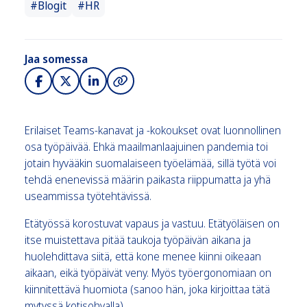
#Blogit
#HR
Jaa somessa
Erilaiset Teams-kanavat ja -kokoukset ovat luonnollinen
osa työpäivää. Ehkä maailmanlaajuinen pandemia toi
jotain hyvääkin suomalaiseen työelämää, sillä työtä voi
tehdä enenevissä määrin paikasta riippumatta ja yhä
useammissa työtehtävissä.
Etätyössä korostuvat vapaus ja vastuu. Etätyöläisen on
itse muistettava pitää taukoja työpäivän aikana ja
huolehdittava siitä, että kone menee kiinni oikeaan
aikaan, eikä työpäivät veny. Myös työergonomiaan on
kiinnitettävä huomiota (sanoo hän, joka kirjoittaa tätä
mytyssä kotisohvalla).