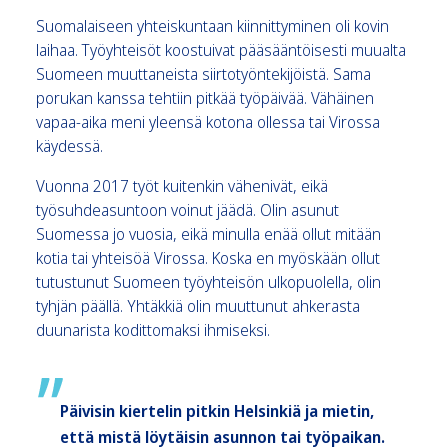
Suomalaiseen yhteiskuntaan kiinnittyminen oli kovin
laihaa. Työyhteisöt koostuivat pääsääntöisesti muualta
Suomeen muuttaneista siirtotyöntekijöistä. Sama
porukan kanssa tehtiin pitkää työpäivää. Vähäinen
vapaa-aika meni yleensä kotona ollessa tai Virossa
käydessä.
Vuonna 2017 työt kuitenkin vähenivät, eikä
työsuhdeasuntoon voinut jäädä. Olin asunut
Suomessa jo vuosia, eikä minulla enää ollut mitään
kotia tai yhteisöä Virossa. Koska en myöskään ollut
tutustunut Suomeen työyhteisön ulkopuolella, olin
tyhjän päällä. Yhtäkkiä olin muuttunut ahkerasta
duunarista kodittomaksi ihmiseksi.
Päivisin kiertelin pitkin Helsinkiä ja mietin,
että mistä löytäisin asunnon tai työpaikan.