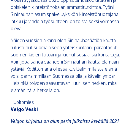
opiskelen kiinteistöhoitajan ammattitutkintoa. Työni
Sininauhan asumispalveluyksikön kiinteistöhuoltajana
jatkuu ja vihdoin työsuhteeni on toistaiseksi voimassa
oleva.
Näiden vuosien aikana olen Sininauhasäätiön kautta
tutustunut suomalaiseen yhteiskuntaan, parantanut
suomen kielen taitoani ja luonut sosiaalisia kontakteja.
Voin jopa sanoa saaneeni Sininauhan kautta elämääni
ystäviä. Kodittomana ollessa kuvittelin millaista elämä
voisi parhaimmillaan Suomessa olla ja kävelin ympäri
Helsinkiä toivoen saavuttavani juuri sen hetken, mitä
elämäni tällä hetkellä on.
Huoltomies
Veigo Veski
Veigon kirjoitus on alun perin julkaistu keväällä 2021