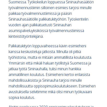
Suomessa. Työkokeilun loppuessa Sininauhasäätiön
työvalmennustiimin silloinen esimies tarjosi minulle
paikkaa työvalmennustiimissä ja pääsin
Sininauhasäätiölle palkkatukityöhön. Työskentelin
vuoden ajan palkkatuetusti Sininauhan
asumispalveluyksiköissä työvalmennustiimissä
kiinteistötyöntekijänä.
Palkkatukityön loppuvaiheessa kävin esimieheni
kanssa keskusteluja jatkosta. Minulla oli pitkä
työhistoria, mutta ei mitään ammatillista koulutusta.
Ymmärsin että mikäli haluan työllistyä Suomessa ja
jatkaa työtä Sininauhalla, tulisi minun hankkia
ammatillinen koulutus. Esimieheni kertoi erilaisista
mahdollisuuksista ja Sininauha tarjosi minulle
mahdollisuutta oppisopimuskoulutukseen. Esimiehen
avustuksella selvitimme mikä olisi minun työkuvaani
sopiva koulutus.
Aloitin syyskuussa 2020 oppisopimuskoulutuksen ja