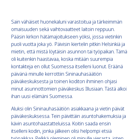
Sain vähäiset huonekaluni varastoitua ja tärkeimmän
omaisuuden sekä vaihtovaatteet laitoin reppuun.
Pääsin kirkon hätämajoitukseen yöksi, jossa vietinkin
puoli vuotta joka yö. Päivisin kiertelin pitkin Helsinkiä ja
mietin, että mistä löytäisin asunnon tai työpaikan. Tämä
oli kuitenkin haastavaa, koska mitään suurempia
kontakteja en ollut Suomessa itselleni luonut. Eräänä
päivänä minulle kerrottiin Sininauhasäätiön
päiväkeskuksesta ja toinen koditon ihminen ohjasi
minut asunnottomien päiväkeskus Illusiaan. Tästä alkoi
ihan uusi elämäni Suomessa.
Aluksi olin Sininauhasäätiön asiakkaana ja vietin päivät
päiväkeskuksessa. Tein päivittäin asuntohakemuksia ja
kävin asuntohaastatteluissa. Koitin saada ensin
itselleni kodin, jonka jälkeen olisi helpompi etsiä
työpaikkaa. Pelkkä oleminen oli minulle vierasta, joten