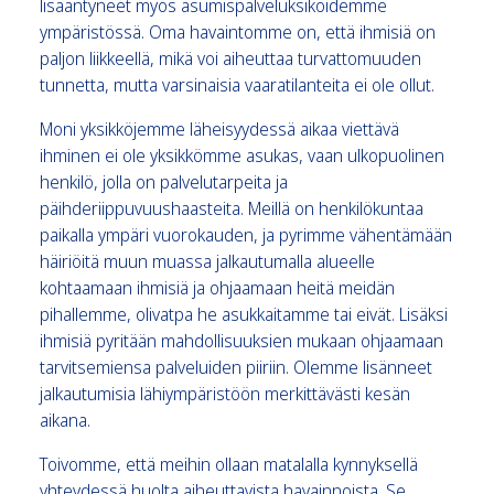
lisääntyneet myös asumispalveluksiköidemme
ympäristössä. Oma havaintomme on, että ihmisiä on
paljon liikkeellä, mikä voi aiheuttaa turvattomuuden
tunnetta, mutta varsinaisia vaaratilanteita ei ole ollut.
Moni yksikköjemme läheisyydessä aikaa viettävä
ihminen ei ole yksikkömme asukas, vaan ulkopuolinen
henkilö, jolla on palvelutarpeita ja
päihderiippuvuushaasteita. Meillä on henkilökuntaa
paikalla ympäri vuorokauden, ja pyrimme vähentämään
häiriöitä muun muassa jalkautumalla alueelle
kohtaamaan ihmisiä ja ohjaamaan heitä meidän
pihallemme, olivatpa he asukkaitamme tai eivät. Lisäksi
ihmisiä pyritään mahdollisuuksien mukaan ohjaamaan
tarvitsemiensa palveluiden piiriin. Olemme lisänneet
jalkautumisia lähiympäristöön merkittävästi kesän
aikana.
Toivomme, että meihin ollaan matalalla kynnyksellä
yhteydessä huolta aiheuttavista havainnoista. Se