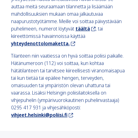
auttaa meitä seuraamaan tilannetta ja lisäämään
mahdollisuuksien mukaan omaa jalkautuvaa
naapurustotyötämme. Meille voi soittaa päivystävään
puhelimeen, numerot löytyvät
täältä
, tai
kiireettömissä havainnoissa käyttää
yhteydenottolomaketta.
Tilanteen niin vaatiessa on hyvä soittaa poliisi paikalle.
Hätänumeroon (112) voi soittaa, kun kohtaa
hätätilanteen tai tarvitsee kiireellisesti viranomaisapua
tai kun tietää tai epäilee hengen, terveyden,
omaisuuden tai ympäristön olevan uhattuna tai
vaarassa. Lisäksi Helsingin poliisilaitoksella on
vihjepuhelin (ympärivuorokautinen puhelinvastaaja)
0295 417 931 ja vihjesähköposti:
vihjeet.helsinki@poliisi.fi
.