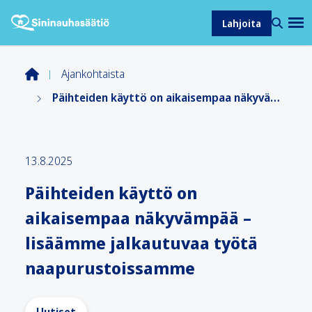
Lahjoita
Ajankohtaista
Päihteiden käyttö on aikaisempaa näkyvämpää – lisäämme jalkautuvaa työtä naapurustoissamme
13.8.2025
Päihteiden käyttö on
aikaisempaa näkyvämpää –
lisäämme jalkautuvaa työtä
naapurustoissamme