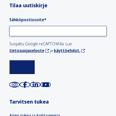
Tilaa uutiskirje
Sähköpostiosoite
*
Suojattu Google reCAPTCHA:lla. Lue
tietosuojaseloste
ja
käyttöehdot.
Tarvitsen tukea
Arjen tukea ja kohtaamisia